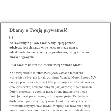
Dbamy o Twoją prywatność
Korzystamy z plików cookie, aby lepiej poznać
odwiedzających naszą witrynę, co pomoże nam w
udoskonalaniu naszej witryny, produktów, usług i działań
marketingowych.
Pliki cookies na stronie internetowej Yamaha Motor
Na naszej stronie internetowej (www.yamaha-motor.eu) i
wszystkich edycjach lokalnych firma Yamaha Motor Europe N.V.
oraz jej przedstawicielstwa i filie posługują się plikami cookies
(tzw. ciasteczka) oraz podobnymi, jak javascript i web beacon.
Dzięki stosowaniu cookies nasza strona internetowa może
funkcjonować prawidłowo, m.in. zapamiętując Twoje dane
dostępowe i preferencje językowe. Cookies analityczne służą
tworzeniu statystyk użytkowników (przy zachowaniu pełnej
prywatności oraz zgodności z przepisami o ochronie danych