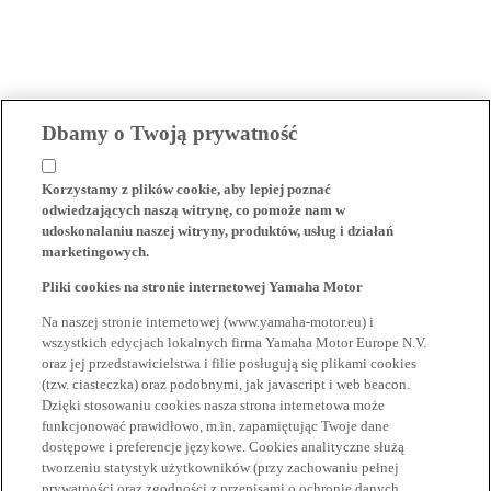
Dbamy o Twoją prywatność
Korzystamy z plików cookie, aby lepiej poznać
odwiedzających naszą witrynę, co pomoże nam w
udoskonalaniu naszej witryny, produktów, usług i działań
marketingowych.
Pliki cookies na stronie internetowej Yamaha Motor
Na naszej stronie internetowej (www.yamaha-motor.eu) i
wszystkich edycjach lokalnych firma Yamaha Motor Europe N.V.
oraz jej przedstawicielstwa i filie posługują się plikami cookies
(tzw. ciasteczka) oraz podobnymi, jak javascript i web beacon.
Dzięki stosowaniu cookies nasza strona internetowa może
funkcjonować prawidłowo, m.in. zapamiętując Twoje dane
dostępowe i preferencje językowe. Cookies analityczne służą
tworzeniu statystyk użytkowników (przy zachowaniu pełnej
prywatności oraz zgodności z przepisami o ochronie danych