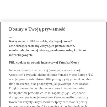
Dbamy o Twoją prywatność
Korzystamy z plików cookie, aby lepiej poznać
odwiedzających naszą witrynę, co pomoże nam w
udoskonalaniu naszej witryny, produktów, usług i działań
marketingowych.
Pliki cookies na stronie internetowej Yamaha Motor
Na naszej stronie internetowej (www.yamaha-motor.eu) i
wszystkich edycjach lokalnych firma Yamaha Motor Europe N.V.
oraz jej przedstawicielstwa i filie posługują się plikami cookies
(tzw. ciasteczka) oraz podobnymi, jak javascript i web beacon.
Dzięki stosowaniu cookies nasza strona internetowa może
funkcjonować prawidłowo, m.in. zapamiętując Twoje dane
dostępowe i preferencje językowe. Cookies analityczne służą
tworzeniu statystyk użytkowników (przy zachowaniu pełnej
prywatności oraz zgodności z przepisami o ochronie danych