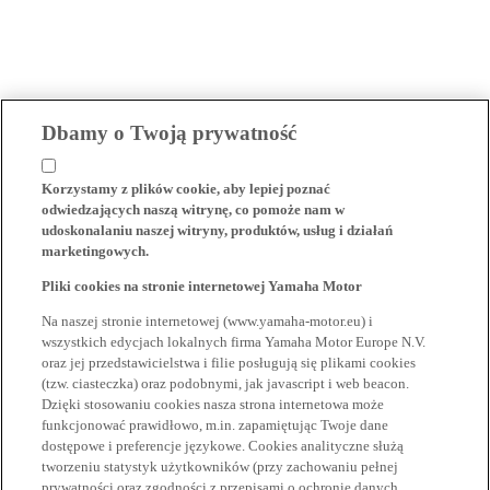
Dbamy o Twoją prywatność
Korzystamy z plików cookie, aby lepiej poznać
odwiedzających naszą witrynę, co pomoże nam w
udoskonalaniu naszej witryny, produktów, usług i działań
marketingowych.
Pliki cookies na stronie internetowej Yamaha Motor
Na naszej stronie internetowej (www.yamaha-motor.eu) i
wszystkich edycjach lokalnych firma Yamaha Motor Europe N.V.
oraz jej przedstawicielstwa i filie posługują się plikami cookies
(tzw. ciasteczka) oraz podobnymi, jak javascript i web beacon.
Dzięki stosowaniu cookies nasza strona internetowa może
funkcjonować prawidłowo, m.in. zapamiętując Twoje dane
dostępowe i preferencje językowe. Cookies analityczne służą
tworzeniu statystyk użytkowników (przy zachowaniu pełnej
prywatności oraz zgodności z przepisami o ochronie danych