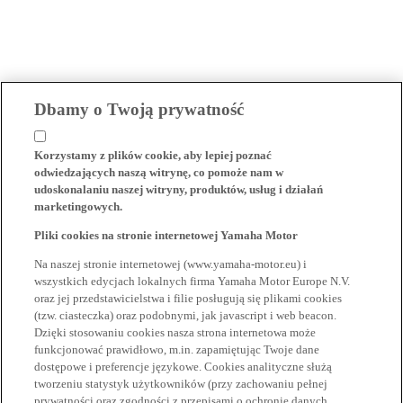
Dbamy o Twoją prywatność
Korzystamy z plików cookie, aby lepiej poznać
odwiedzających naszą witrynę, co pomoże nam w
udoskonalaniu naszej witryny, produktów, usług i działań
marketingowych.
Pliki cookies na stronie internetowej Yamaha Motor
Na naszej stronie internetowej (www.yamaha-motor.eu) i
wszystkich edycjach lokalnych firma Yamaha Motor Europe N.V.
oraz jej przedstawicielstwa i filie posługują się plikami cookies
(tzw. ciasteczka) oraz podobnymi, jak javascript i web beacon.
Dzięki stosowaniu cookies nasza strona internetowa może
funkcjonować prawidłowo, m.in. zapamiętując Twoje dane
dostępowe i preferencje językowe. Cookies analityczne służą
tworzeniu statystyk użytkowników (przy zachowaniu pełnej
prywatności oraz zgodności z przepisami o ochronie danych