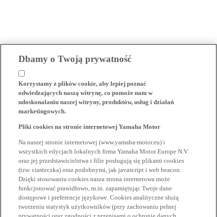
Dbamy o Twoją prywatność
Korzystamy z plików cookie, aby lepiej poznać
odwiedzających naszą witrynę, co pomoże nam w
udoskonalaniu naszej witryny, produktów, usług i działań
marketingowych.
Pliki cookies na stronie internetowej Yamaha Motor
Na naszej stronie internetowej (www.yamaha-motor.eu) i
wszystkich edycjach lokalnych firma Yamaha Motor Europe N.V.
oraz jej przedstawicielstwa i filie posługują się plikami cookies
(tzw. ciasteczka) oraz podobnymi, jak javascript i web beacon.
Dzięki stosowaniu cookies nasza strona internetowa może
funkcjonować prawidłowo, m.in. zapamiętując Twoje dane
dostępowe i preferencje językowe. Cookies analityczne służą
tworzeniu statystyk użytkowników (przy zachowaniu pełnej
prywatności oraz zgodności z przepisami o ochronie danych