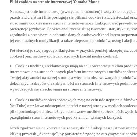
Na naszej stronie internetowej (www.yamaha-motor.eu) i wszystkich edycjac
przedstawicielstwa i filie posługują się plikami cookies (tzw. ciasteczka) or
stosowaniu cookies nasza strona internetowa może funkcjonować prawidłowo
preferencje językowe. Cookies analityczne służą tworzeniu statystyk użytk
zgodności z przepisami o ochronie danych osobowych) pod kątem rozpoznan
jej ewentualnych modyfikacji, a także ulepszania produktów, usług i akcji 
Potwierdzając swoją zgodę kliknięciem w przycisk poniżej, akceptujesz coo
cookies) oraz mediów społecznościowych (social media cookies).
Cookies trackingu reklamowego mają na celu prezentację reklam produkt
internetowej oraz stronach innych platform internetowych i mediów społecz
Twojej aktywności na naszej stronie, a więc m.in obserwowanych produktów
dokonanych zakupów oraz aktywności na stronach internetowych podmiotów 
wywodzących się z zachowania na stronie internetowej.
Cookies mediów społecznościowych mają na celu udostepnienie filmów vid
YouTube) oraz łatwe udostepnianie treści z naszej strony w mediach społec
pliki pochodzące od niezależnych dostawców mediów społecznościowych, k
przeglądania stron internetowych pod kątem ich własnych korzyści.
Jeżeli zgadzasz się na korzystanie ze wszystkich funkcji naszej strony inter
kliknij przycisk „Akceptuję”, by potwierdzić zgodę na otrzymywanie cooki
społecznościowych. Jeżeli nie życzysz sobie akceptacji tych cookies lub akc