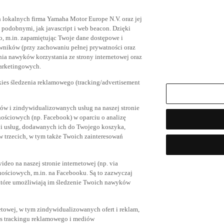
h lokalnych firma Yamaha Motor Europe N.V. oraz jej
az podobnymi, jak javascript i web beacon. Dzięki
, m.in. zapamiętując Twoje dane dostępowe i
owników (przy zachowaniu pełnej prywatności oraz
ia nawyków korzystania ze strony internetowej oraz
marketingowych.
kies śledzenia reklamowego (tracking/advertisement
ów i zindywidualizowanych usług na naszej stronie
nościowych (np. Facebook) w oparciu o analizę
 i usług, dodawanych ich do Twojego koszyka,
trzecich, w tym także Twoich zainteresowań
eo na naszej stronie internetowej (np. via
znościowych, m.in. na Facebooku. Są to zazwyczaj
tóre umożliwiają im śledzenie Twoich nawyków
netowej, w tym zindywidualizowanych ofert i reklam,
es trackingu reklamowego i mediów
eptujesz tylko cookies przez siebie wybrane (jak np.