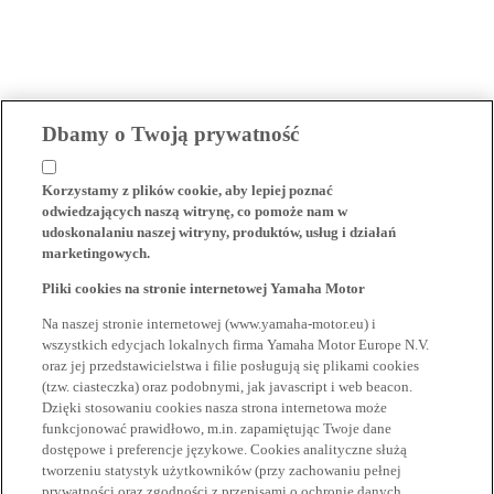
Dbamy o Twoją prywatność
Korzystamy z plików cookie, aby lepiej poznać
odwiedzających naszą witrynę, co pomoże nam w
udoskonalaniu naszej witryny, produktów, usług i działań
marketingowych.
Pliki cookies na stronie internetowej Yamaha Motor
Na naszej stronie internetowej (www.yamaha-motor.eu) i
wszystkich edycjach lokalnych firma Yamaha Motor Europe N.V.
oraz jej przedstawicielstwa i filie posługują się plikami cookies
(tzw. ciasteczka) oraz podobnymi, jak javascript i web beacon.
Dzięki stosowaniu cookies nasza strona internetowa może
funkcjonować prawidłowo, m.in. zapamiętując Twoje dane
dostępowe i preferencje językowe. Cookies analityczne służą
tworzeniu statystyk użytkowników (przy zachowaniu pełnej
prywatności oraz zgodności z przepisami o ochronie danych