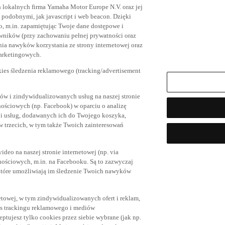
h lokalnych firma Yamaha Motor Europe N.V. oraz jej
az podobnymi, jak javascript i web beacon. Dzięki
, m.in. zapamiętując Twoje dane dostępowe i
owników (przy zachowaniu pełnej prywatności oraz
ia nawyków korzystania ze strony internetowej oraz
marketingowych.
kies śledzenia reklamowego (tracking/advertisement
ów i zindywidualizowanych usług na naszej stronie
nościowych (np. Facebook) w oparciu o analizę
 i usług, dodawanych ich do Twojego koszyka,
trzecich, w tym także Twoich zainteresowań
eo na naszej stronie internetowej (np. via
znościowych, m.in. na Facebooku. Są to zazwyczaj
tóre umożliwiają im śledzenie Twoich nawyków
netowej, w tym zindywidualizowanych ofert i reklam,
es trackingu reklamowego i mediów
eptujesz tylko cookies przez siebie wybrane (jak np.