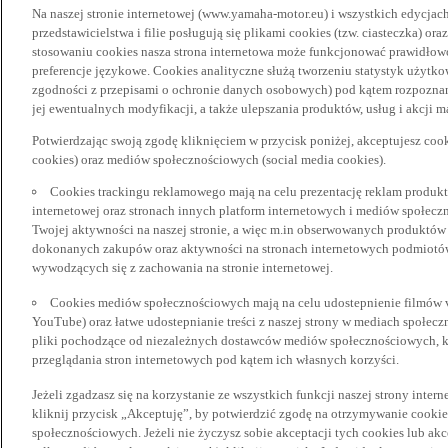
Na naszej stronie internetowej (www.yamaha-motor.eu) i wszystkich edycjac
przedstawicielstwa i filie posługują się plikami cookies (tzw. ciasteczka) or
stosowaniu cookies nasza strona internetowa może funkcjonować prawidłowo
preferencje językowe. Cookies analityczne służą tworzeniu statystyk użytk
zgodności z przepisami o ochronie danych osobowych) pod kątem rozpoznan
jej ewentualnych modyfikacji, a także ulepszania produktów, usług i akcji 
Potwierdzając swoją zgodę kliknięciem w przycisk poniżej, akceptujesz coo
cookies) oraz mediów społecznościowych (social media cookies).
Cookies trackingu reklamowego mają na celu prezentację reklam produkt
internetowej oraz stronach innych platform internetowych i mediów społecz
Twojej aktywności na naszej stronie, a więc m.in obserwowanych produktów
dokonanych zakupów oraz aktywności na stronach internetowych podmiotów 
wywodzących się z zachowania na stronie internetowej.
Cookies mediów społecznościowych mają na celu udostepnienie filmów vid
YouTube) oraz łatwe udostepnianie treści z naszej strony w mediach społec
pliki pochodzące od niezależnych dostawców mediów społecznościowych, k
przeglądania stron internetowych pod kątem ich własnych korzyści.
Jeżeli zgadzasz się na korzystanie ze wszystkich funkcji naszej strony inter
kliknij przycisk „Akceptuję”, by potwierdzić zgodę na otrzymywanie cooki
społecznościowych. Jeżeli nie życzysz sobie akceptacji tych cookies lub akc