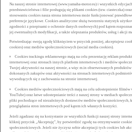
Na naszej stronie internetowej (www.yamaha-motor.eu) i wszystkich edycjac
przedstawicielstwa i filie posługują się plikami cookies (tzw. ciasteczka) or
stosowaniu cookies nasza strona internetowa może funkcjonować prawidłowo
preferencje językowe. Cookies analityczne służą tworzeniu statystyk użytk
zgodności z przepisami o ochronie danych osobowych) pod kątem rozpoznan
jej ewentualnych modyfikacji, a także ulepszania produktów, usług i akcji 
Potwierdzając swoją zgodę kliknięciem w przycisk poniżej, akceptujesz coo
cookies) oraz mediów społecznościowych (social media cookies).
Cookies trackingu reklamowego mają na celu prezentację reklam produkt
internetowej oraz stronach innych platform internetowych i mediów społecz
Twojej aktywności na naszej stronie, a więc m.in obserwowanych produktów
dokonanych zakupów oraz aktywności na stronach internetowych podmiotów 
wywodzących się z zachowania na stronie internetowej.
Cookies mediów społecznościowych mają na celu udostepnienie filmów vid
YouTube) oraz łatwe udostepnianie treści z naszej strony w mediach społec
pliki pochodzące od niezależnych dostawców mediów społecznościowych, k
przeglądania stron internetowych pod kątem ich własnych korzyści.
Jeżeli zgadzasz się na korzystanie ze wszystkich funkcji naszej strony inter
kliknij przycisk „Akceptuję”, by potwierdzić zgodę na otrzymywanie cooki
społecznościowych. Jeżeli nie życzysz sobie akceptacji tych cookies lub akc