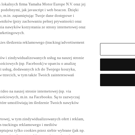
h lokalnych firma Yamaha Motor Europe N.V. oraz jej
az podobnymi, jak javascript i web beacon. Dzięki
, m.in. zapamiętując Twoje dane dostępowe i
owników (przy zachowaniu pełnej prywatności oraz
ia nawyków korzystania ze strony internetowej oraz
marketingowych.
kies śledzenia reklamowego (tracking/advertisement
ów i zindywidualizowanych usług na naszej stronie
nościowych (np. Facebook) w oparciu o analizę
 i usług, dodawanych ich do Twojego koszyka,
trzecich, w tym także Twoich zainteresowań
eo na naszej stronie internetowej (np. via
znościowych, m.in. na Facebooku. Są to zazwyczaj
tóre umożliwiają im śledzenie Twoich nawyków
netowej, w tym zindywidualizowanych ofert i reklam,
es trackingu reklamowego i mediów
eptujesz tylko cookies przez siebie wybrane (jak np.