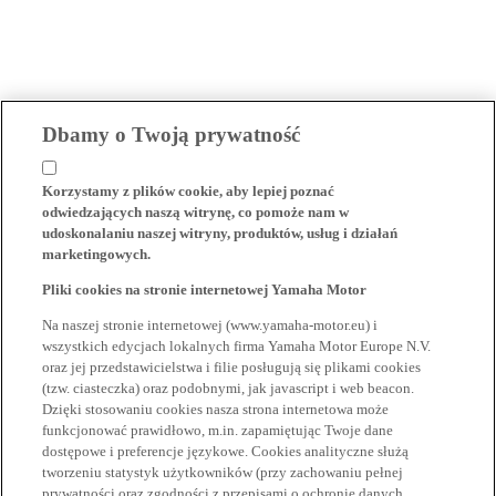
Dbamy o Twoją prywatność
Korzystamy z plików cookie, aby lepiej poznać
odwiedzających naszą witrynę, co pomoże nam w
udoskonalaniu naszej witryny, produktów, usług i działań
marketingowych.
Pliki cookies na stronie internetowej Yamaha Motor
Na naszej stronie internetowej (www.yamaha-motor.eu) i
wszystkich edycjach lokalnych firma Yamaha Motor Europe N.V.
oraz jej przedstawicielstwa i filie posługują się plikami cookies
(tzw. ciasteczka) oraz podobnymi, jak javascript i web beacon.
Dzięki stosowaniu cookies nasza strona internetowa może
funkcjonować prawidłowo, m.in. zapamiętując Twoje dane
dostępowe i preferencje językowe. Cookies analityczne służą
tworzeniu statystyk użytkowników (przy zachowaniu pełnej
prywatności oraz zgodności z przepisami o ochronie danych