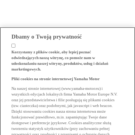
Dbamy o Twoją prywatność
Korzystamy z plików cookie, aby lepiej poznać
odwiedzających naszą witrynę, co pomoże nam w
udoskonalaniu naszej witryny, produktów, usług i działań
marketingowych.
Pliki cookies na stronie internetowej Yamaha Motor
Na naszej stronie internetowej (www.yamaha-motor.eu) i
wszystkich edycjach lokalnych firma Yamaha Motor Europe N.V.
oraz jej przedstawicielstwa i filie posługują się plikami cookies
(tzw. ciasteczka) oraz podobnymi, jak javascript i web beacon.
Dzięki stosowaniu cookies nasza strona internetowa może
funkcjonować prawidłowo, m.in. zapamiętując Twoje dane
dostępowe i preferencje językowe. Cookies analityczne służą
tworzeniu statystyk użytkowników (przy zachowaniu pełnej
prywatności oraz zgodności z przepisami o ochronie danych