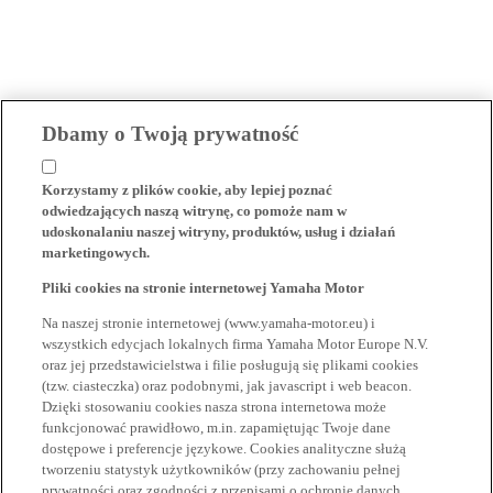
Dbamy o Twoją prywatność
Korzystamy z plików cookie, aby lepiej poznać
odwiedzających naszą witrynę, co pomoże nam w
udoskonalaniu naszej witryny, produktów, usług i działań
marketingowych.
Pliki cookies na stronie internetowej Yamaha Motor
Na naszej stronie internetowej (www.yamaha-motor.eu) i
wszystkich edycjach lokalnych firma Yamaha Motor Europe N.V.
oraz jej przedstawicielstwa i filie posługują się plikami cookies
(tzw. ciasteczka) oraz podobnymi, jak javascript i web beacon.
Dzięki stosowaniu cookies nasza strona internetowa może
funkcjonować prawidłowo, m.in. zapamiętując Twoje dane
dostępowe i preferencje językowe. Cookies analityczne służą
tworzeniu statystyk użytkowników (przy zachowaniu pełnej
prywatności oraz zgodności z przepisami o ochronie danych