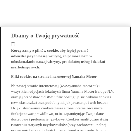
Dbamy o Twoją prywatność
Korzystamy z plików cookie, aby lepiej poznać
odwiedzających naszą witrynę, co pomoże nam w
udoskonalaniu naszej witryny, produktów, usług i działań
marketingowych.
Pliki cookies na stronie internetowej Yamaha Motor
Na naszej stronie internetowej (www.yamaha-motor.eu) i
wszystkich edycjach lokalnych firma Yamaha Motor Europe N.V.
oraz jej przedstawicielstwa i filie posługują się plikami cookies
(tzw. ciasteczka) oraz podobnymi, jak javascript i web beacon.
Dzięki stosowaniu cookies nasza strona internetowa może
funkcjonować prawidłowo, m.in. zapamiętując Twoje dane
dostępowe i preferencje językowe. Cookies analityczne służą
tworzeniu statystyk użytkowników (przy zachowaniu pełnej
prywatności oraz zgodności z przepisami o ochronie danych