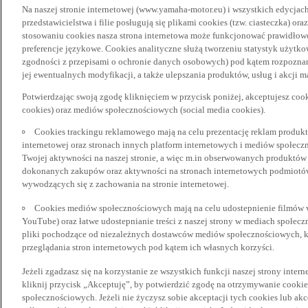
Na naszej stronie internetowej (www.yamaha-motor.eu) i wszystkich edycjac
przedstawicielstwa i filie posługują się plikami cookies (tzw. ciasteczka) or
stosowaniu cookies nasza strona internetowa może funkcjonować prawidłowo
preferencje językowe. Cookies analityczne służą tworzeniu statystyk użytk
zgodności z przepisami o ochronie danych osobowych) pod kątem rozpoznan
jej ewentualnych modyfikacji, a także ulepszania produktów, usług i akcji 
Potwierdzając swoją zgodę kliknięciem w przycisk poniżej, akceptujesz coo
cookies) oraz mediów społecznościowych (social media cookies).
Cookies trackingu reklamowego mają na celu prezentację reklam produkt
internetowej oraz stronach innych platform internetowych i mediów społecz
Twojej aktywności na naszej stronie, a więc m.in obserwowanych produktów
dokonanych zakupów oraz aktywności na stronach internetowych podmiotów 
wywodzących się z zachowania na stronie internetowej.
Cookies mediów społecznościowych mają na celu udostepnienie filmów vid
YouTube) oraz łatwe udostepnianie treści z naszej strony w mediach społec
pliki pochodzące od niezależnych dostawców mediów społecznościowych, k
przeglądania stron internetowych pod kątem ich własnych korzyści.
Jeżeli zgadzasz się na korzystanie ze wszystkich funkcji naszej strony inter
kliknij przycisk „Akceptuję”, by potwierdzić zgodę na otrzymywanie cooki
społecznościowych. Jeżeli nie życzysz sobie akceptacji tych cookies lub akc