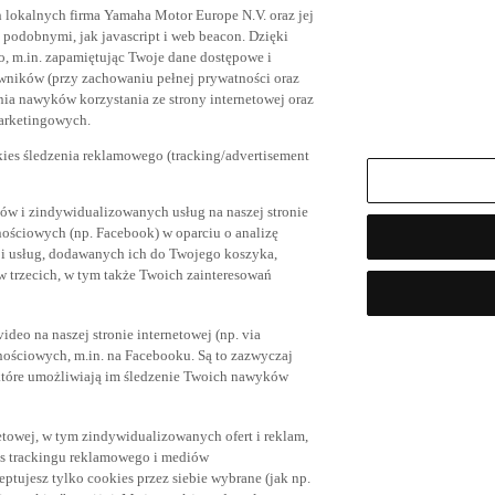
h lokalnych firma Yamaha Motor Europe N.V. oraz jej
az podobnymi, jak javascript i web beacon. Dzięki
, m.in. zapamiętując Twoje dane dostępowe i
owników (przy zachowaniu pełnej prywatności oraz
ia nawyków korzystania ze strony internetowej oraz
marketingowych.
kies śledzenia reklamowego (tracking/advertisement
ów i zindywidualizowanych usług na naszej stronie
nościowych (np. Facebook) w oparciu o analizę
 i usług, dodawanych ich do Twojego koszyka,
trzecich, w tym także Twoich zainteresowań
eo na naszej stronie internetowej (np. via
znościowych, m.in. na Facebooku. Są to zazwyczaj
tóre umożliwiają im śledzenie Twoich nawyków
netowej, w tym zindywidualizowanych ofert i reklam,
es trackingu reklamowego i mediów
eptujesz tylko cookies przez siebie wybrane (jak np.