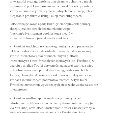
prywatności oraz zgodności z przepisami o ochronie danych
osobowych) pod kątem rozpoznania nawyków korzystania ze
strony internetowej oraz jej ewentualnych modyfikacji, a także
ulepszania produktów, usług i akcji marketingowych.
Potwierdzając swoją zgodę kliknięciem w przycisk poniżej,
akceptujesz cookies śledzenia reklamowego
(tracking/advertisement cookies) oraz mediów
społecznościowych (social media cookies).
Cookies trackingu reklamowego mają na celu prezentację
reklam produktów i zindywidualizowanych usług na naszej
stronie internetowej oraz stronach innych platform
internetowych i mediów społecznościowych (np. Facebook) w
oparciu o analizę Twojej aktywności na naszej stronie, a więc
m.in obserwowanych produktów i usług, dodawanych ich do
Twojego koszyka, dokonanych zakupów oraz aktywności na
stronach internetowych podmiotów trzecich, w tym także
Twoich zainteresowań wywodzących się z zachowania na stronie
internetowej.
Cookies mediów społecznościowych mają na celu
udostepnienie filmów video na naszej stronie internetowej (np.
via YouTube) oraz łatwe udostepnianie treści z naszej strony w
mediach społecznościowych, m.in. na Facebooku. Są to