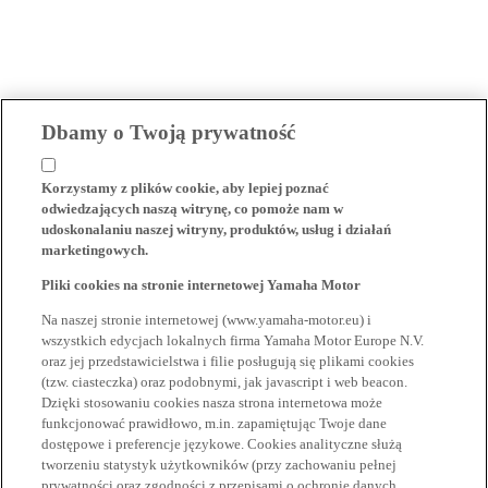
Dbamy o Twoją prywatność
Korzystamy z plików cookie, aby lepiej poznać
odwiedzających naszą witrynę, co pomoże nam w
udoskonalaniu naszej witryny, produktów, usług i działań
marketingowych.
Pliki cookies na stronie internetowej Yamaha Motor
Na naszej stronie internetowej (www.yamaha-motor.eu) i
wszystkich edycjach lokalnych firma Yamaha Motor Europe N.V.
oraz jej przedstawicielstwa i filie posługują się plikami cookies
(tzw. ciasteczka) oraz podobnymi, jak javascript i web beacon.
Dzięki stosowaniu cookies nasza strona internetowa może
funkcjonować prawidłowo, m.in. zapamiętując Twoje dane
dostępowe i preferencje językowe. Cookies analityczne służą
tworzeniu statystyk użytkowników (przy zachowaniu pełnej
prywatności oraz zgodności z przepisami o ochronie danych