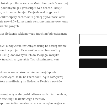
h lokalnych firma Yamaha Motor Europe N.V. oraz jej
az podobnymi, jak javascript i web beacon. Dzięki
, m.in. zapamiętując Twoje dane dostępowe i
owników (przy zachowaniu pełnej prywatności oraz
ia nawyków korzystania ze strony internetowej oraz
marketingowych.
kies śledzenia reklamowego (tracking/advertisement
ów i zindywidualizowanych usług na naszej stronie
nościowych (np. Facebook) w oparciu o analizę
 i usług, dodawanych ich do Twojego koszyka,
trzecich, w tym także Twoich zainteresowań
eo na naszej stronie internetowej (np. via
znościowych, m.in. na Facebooku. Są to zazwyczaj
tóre umożliwiają im śledzenie Twoich nawyków
netowej, w tym zindywidualizowanych ofert i reklam,
es trackingu reklamowego i mediów
eptujesz tylko cookies przez siebie wybrane (jak np.