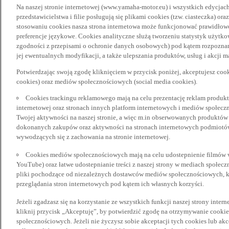
Na naszej stronie internetowej (www.yamaha-motor.eu) i wszystkich edycjac
przedstawicielstwa i filie posługują się plikami cookies (tzw. ciasteczka) or
stosowaniu cookies nasza strona internetowa może funkcjonować prawidłowo
preferencje językowe. Cookies analityczne służą tworzeniu statystyk użytk
zgodności z przepisami o ochronie danych osobowych) pod kątem rozpoznan
jej ewentualnych modyfikacji, a także ulepszania produktów, usług i akcji 
Potwierdzając swoją zgodę kliknięciem w przycisk poniżej, akceptujesz coo
cookies) oraz mediów społecznościowych (social media cookies).
Cookies trackingu reklamowego mają na celu prezentację reklam produkt
internetowej oraz stronach innych platform internetowych i mediów społecz
Twojej aktywności na naszej stronie, a więc m.in obserwowanych produktów
dokonanych zakupów oraz aktywności na stronach internetowych podmiotów 
wywodzących się z zachowania na stronie internetowej.
Cookies mediów społecznościowych mają na celu udostepnienie filmów vid
YouTube) oraz łatwe udostepnianie treści z naszej strony w mediach społec
pliki pochodzące od niezależnych dostawców mediów społecznościowych, k
przeglądania stron internetowych pod kątem ich własnych korzyści.
Jeżeli zgadzasz się na korzystanie ze wszystkich funkcji naszej strony inter
kliknij przycisk „Akceptuję”, by potwierdzić zgodę na otrzymywanie cooki
społecznościowych. Jeżeli nie życzysz sobie akceptacji tych cookies lub akc