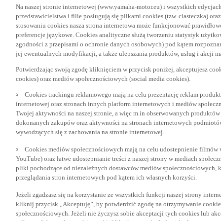
Na naszej stronie internetowej (www.yamaha-motor.eu) i wszystkich edycjac
przedstawicielstwa i filie posługują się plikami cookies (tzw. ciasteczka) or
stosowaniu cookies nasza strona internetowa może funkcjonować prawidłowo
preferencje językowe. Cookies analityczne służą tworzeniu statystyk użytk
zgodności z przepisami o ochronie danych osobowych) pod kątem rozpoznan
jej ewentualnych modyfikacji, a także ulepszania produktów, usług i akcji 
Potwierdzając swoją zgodę kliknięciem w przycisk poniżej, akceptujesz coo
cookies) oraz mediów społecznościowych (social media cookies).
Cookies trackingu reklamowego mają na celu prezentację reklam produkt
internetowej oraz stronach innych platform internetowych i mediów społecz
Twojej aktywności na naszej stronie, a więc m.in obserwowanych produktów
dokonanych zakupów oraz aktywności na stronach internetowych podmiotów 
wywodzących się z zachowania na stronie internetowej.
Cookies mediów społecznościowych mają na celu udostepnienie filmów vid
YouTube) oraz łatwe udostepnianie treści z naszej strony w mediach społec
pliki pochodzące od niezależnych dostawców mediów społecznościowych, k
przeglądania stron internetowych pod kątem ich własnych korzyści.
Jeżeli zgadzasz się na korzystanie ze wszystkich funkcji naszej strony inter
kliknij przycisk „Akceptuję”, by potwierdzić zgodę na otrzymywanie cooki
społecznościowych. Jeżeli nie życzysz sobie akceptacji tych cookies lub akc