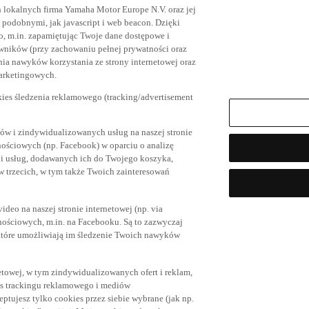
h lokalnych firma Yamaha Motor Europe N.V. oraz jej
az podobnymi, jak javascript i web beacon. Dzięki
, m.in. zapamiętując Twoje dane dostępowe i
owników (przy zachowaniu pełnej prywatności oraz
ia nawyków korzystania ze strony internetowej oraz
marketingowych.
kies śledzenia reklamowego (tracking/advertisement
ów i zindywidualizowanych usług na naszej stronie
nościowych (np. Facebook) w oparciu o analizę
 i usług, dodawanych ich do Twojego koszyka,
trzecich, w tym także Twoich zainteresowań
eo na naszej stronie internetowej (np. via
znościowych, m.in. na Facebooku. Są to zazwyczaj
tóre umożliwiają im śledzenie Twoich nawyków
netowej, w tym zindywidualizowanych ofert i reklam,
es trackingu reklamowego i mediów
eptujesz tylko cookies przez siebie wybrane (jak np.