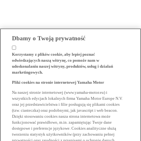
Dbamy o Twoją prywatność
Korzystamy z plików cookie, aby lepiej poznać
odwiedzających naszą witrynę, co pomoże nam w
udoskonalaniu naszej witryny, produktów, usług i działań
marketingowych.
Pliki cookies na stronie internetowej Yamaha Motor
Na naszej stronie internetowej (www.yamaha-motor.eu) i
wszystkich edycjach lokalnych firma Yamaha Motor Europe N.V.
oraz jej przedstawicielstwa i filie posługują się plikami cookies
(tzw. ciasteczka) oraz podobnymi, jak javascript i web beacon.
Dzięki stosowaniu cookies nasza strona internetowa może
funkcjonować prawidłowo, m.in. zapamiętując Twoje dane
dostępowe i preferencje językowe. Cookies analityczne służą
tworzeniu statystyk użytkowników (przy zachowaniu pełnej
prywatności oraz zgodności z przepisami o ochronie danych