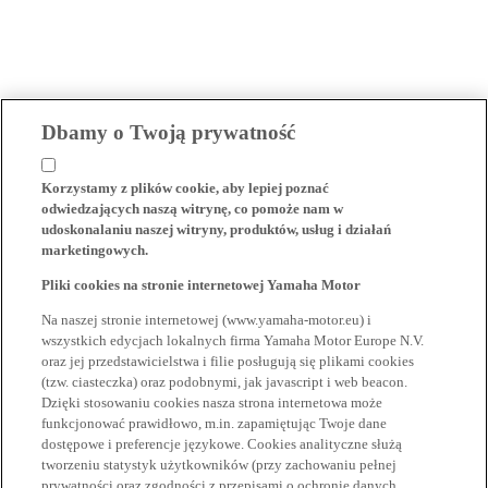
Dbamy o Twoją prywatność
Korzystamy z plików cookie, aby lepiej poznać
odwiedzających naszą witrynę, co pomoże nam w
udoskonalaniu naszej witryny, produktów, usług i działań
marketingowych.
Pliki cookies na stronie internetowej Yamaha Motor
Na naszej stronie internetowej (www.yamaha-motor.eu) i
wszystkich edycjach lokalnych firma Yamaha Motor Europe N.V.
oraz jej przedstawicielstwa i filie posługują się plikami cookies
(tzw. ciasteczka) oraz podobnymi, jak javascript i web beacon.
Dzięki stosowaniu cookies nasza strona internetowa może
funkcjonować prawidłowo, m.in. zapamiętując Twoje dane
dostępowe i preferencje językowe. Cookies analityczne służą
tworzeniu statystyk użytkowników (przy zachowaniu pełnej
prywatności oraz zgodności z przepisami o ochronie danych