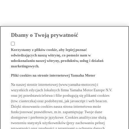
Dbamy o Twoją prywatność
Korzystamy z plików cookie, aby lepiej poznać
odwiedzających naszą witrynę, co pomoże nam w
udoskonalaniu naszej witryny, produktów, usług i działań
marketingowych.
Pliki cookies na stronie internetowej Yamaha Motor
Na naszej stronie internetowej (www.yamaha-motor.eu) i
wszystkich edycjach lokalnych firma Yamaha Motor Europe N.V.
oraz jej przedstawicielstwa i filie posługują się plikami cookies
(tzw. ciasteczka) oraz podobnymi, jak javascript i web beacon.
Dzięki stosowaniu cookies nasza strona internetowa może
funkcjonować prawidłowo, m.in. zapamiętując Twoje dane
dostępowe i preferencje językowe. Cookies analityczne służą
tworzeniu statystyk użytkowników (przy zachowaniu pełnej
prywatności oraz zgodności z przepisami o ochronie danych