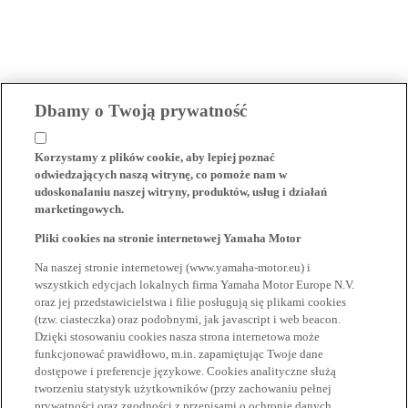
Dbamy o Twoją prywatność
Korzystamy z plików cookie, aby lepiej poznać
odwiedzających naszą witrynę, co pomoże nam w
udoskonalaniu naszej witryny, produktów, usług i działań
marketingowych.
Pliki cookies na stronie internetowej Yamaha Motor
Na naszej stronie internetowej (www.yamaha-motor.eu) i
wszystkich edycjach lokalnych firma Yamaha Motor Europe N.V.
oraz jej przedstawicielstwa i filie posługują się plikami cookies
(tzw. ciasteczka) oraz podobnymi, jak javascript i web beacon.
Dzięki stosowaniu cookies nasza strona internetowa może
funkcjonować prawidłowo, m.in. zapamiętując Twoje dane
dostępowe i preferencje językowe. Cookies analityczne służą
tworzeniu statystyk użytkowników (przy zachowaniu pełnej
prywatności oraz zgodności z przepisami o ochronie danych