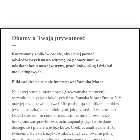
Dbamy o Twoją prywatność
Korzystamy z plików cookie, aby lepiej poznać
odwiedzających naszą witrynę, co pomoże nam w
udoskonalaniu naszej witryny, produktów, usług i działań
marketingowych.
Pliki cookies na stronie internetowej Yamaha Motor
Na naszej stronie internetowej (www.yamaha-motor.eu) i
wszystkich edycjach lokalnych firma Yamaha Motor Europe N.V.
oraz jej przedstawicielstwa i filie posługują się plikami cookies
(tzw. ciasteczka) oraz podobnymi, jak javascript i web beacon.
Dzięki stosowaniu cookies nasza strona internetowa może
funkcjonować prawidłowo, m.in. zapamiętując Twoje dane
dostępowe i preferencje językowe. Cookies analityczne służą
tworzeniu statystyk użytkowników (przy zachowaniu pełnej
prywatności oraz zgodności z przepisami o ochronie danych