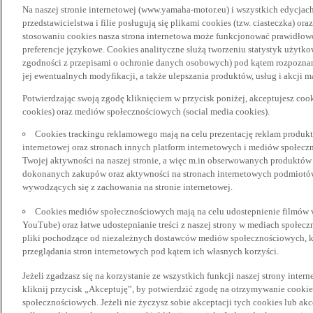
Na naszej stronie internetowej (www.yamaha-motor.eu) i wszystkich edycjac
przedstawicielstwa i filie posługują się plikami cookies (tzw. ciasteczka) or
stosowaniu cookies nasza strona internetowa może funkcjonować prawidłowo
preferencje językowe. Cookies analityczne służą tworzeniu statystyk użytk
zgodności z przepisami o ochronie danych osobowych) pod kątem rozpoznan
jej ewentualnych modyfikacji, a także ulepszania produktów, usług i akcji 
Potwierdzając swoją zgodę kliknięciem w przycisk poniżej, akceptujesz coo
cookies) oraz mediów społecznościowych (social media cookies).
Cookies trackingu reklamowego mają na celu prezentację reklam produkt
internetowej oraz stronach innych platform internetowych i mediów społecz
Twojej aktywności na naszej stronie, a więc m.in obserwowanych produktów
dokonanych zakupów oraz aktywności na stronach internetowych podmiotów 
wywodzących się z zachowania na stronie internetowej.
Cookies mediów społecznościowych mają na celu udostepnienie filmów vid
YouTube) oraz łatwe udostepnianie treści z naszej strony w mediach społec
pliki pochodzące od niezależnych dostawców mediów społecznościowych, k
przeglądania stron internetowych pod kątem ich własnych korzyści.
Jeżeli zgadzasz się na korzystanie ze wszystkich funkcji naszej strony inter
kliknij przycisk „Akceptuję”, by potwierdzić zgodę na otrzymywanie cooki
społecznościowych. Jeżeli nie życzysz sobie akceptacji tych cookies lub akc