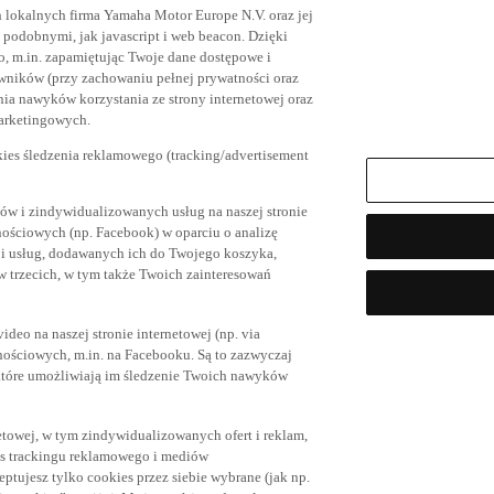
h lokalnych firma Yamaha Motor Europe N.V. oraz jej
az podobnymi, jak javascript i web beacon. Dzięki
, m.in. zapamiętując Twoje dane dostępowe i
owników (przy zachowaniu pełnej prywatności oraz
ia nawyków korzystania ze strony internetowej oraz
marketingowych.
kies śledzenia reklamowego (tracking/advertisement
ów i zindywidualizowanych usług na naszej stronie
nościowych (np. Facebook) w oparciu o analizę
 i usług, dodawanych ich do Twojego koszyka,
trzecich, w tym także Twoich zainteresowań
eo na naszej stronie internetowej (np. via
znościowych, m.in. na Facebooku. Są to zazwyczaj
tóre umożliwiają im śledzenie Twoich nawyków
netowej, w tym zindywidualizowanych ofert i reklam,
es trackingu reklamowego i mediów
eptujesz tylko cookies przez siebie wybrane (jak np.