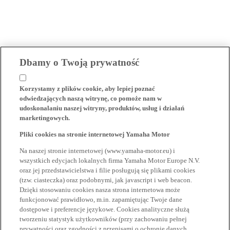
Dbamy o Twoją prywatność
Korzystamy z plików cookie, aby lepiej poznać
odwiedzających naszą witrynę, co pomoże nam w
udoskonalaniu naszej witryny, produktów, usług i działań
marketingowych.
Pliki cookies na stronie internetowej Yamaha Motor
Na naszej stronie internetowej (www.yamaha-motor.eu) i
wszystkich edycjach lokalnych firma Yamaha Motor Europe N.V.
oraz jej przedstawicielstwa i filie posługują się plikami cookies
(tzw. ciasteczka) oraz podobnymi, jak javascript i web beacon.
Dzięki stosowaniu cookies nasza strona internetowa może
funkcjonować prawidłowo, m.in. zapamiętując Twoje dane
dostępowe i preferencje językowe. Cookies analityczne służą
tworzeniu statystyk użytkowników (przy zachowaniu pełnej
prywatności oraz zgodności z przepisami o ochronie danych