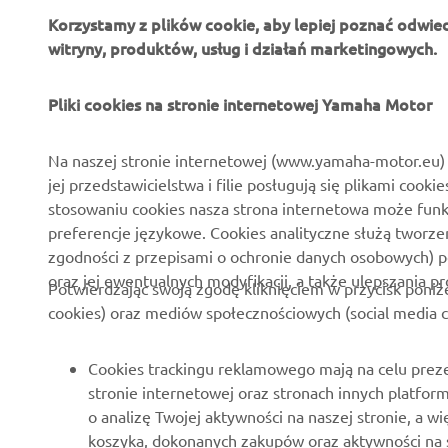
Korzystamy z plików cookie, aby lepiej poznać odwie
witryny, produktów, usług i działań marketingowych.
O FIRMIE
DLA BIZNESU
Pliki cookies na stronie internetowej Yamaha Motor
O nas
Systemy Yamaha eBike
Na naszej stronie internetowej (www.yamaha-motor.eu) 
jej przedstawicielstwa i filie posługują się plikami cooki
Aktualności
Służby mundurowe
stosowaniu cookies nasza strona internetowa może fun
Wydarzenia
Golf / Pojazdy
preferencje językowe. Cookies analityczne służą tworze
funkcjonalne
zgodności z przepisami o ochronie danych osobowych) 
Polska strona prasowa
oraz jej ewentualnych modyfikacji, a także ulepszania p
Ratownictwo
Potwierdzając swoją zgodę kliknięciem w przycisk poniż
Broszury
cookies) oraz mediów społecznościowych (social media c
Szkoły jazdy
Praca w Yamaha
Robotics
Zostań dealerem
Cookies trackingu reklamowego mają na celu preze
Partnerstwa
stronie internetowej oraz stronach innych platfo
Zasady dotyczące praw
o analizę Twojej aktywności na naszej stronie, a
człowieka
Informacje techniczne dla
koszyka, dokonanych zakupów oraz aktywności na 