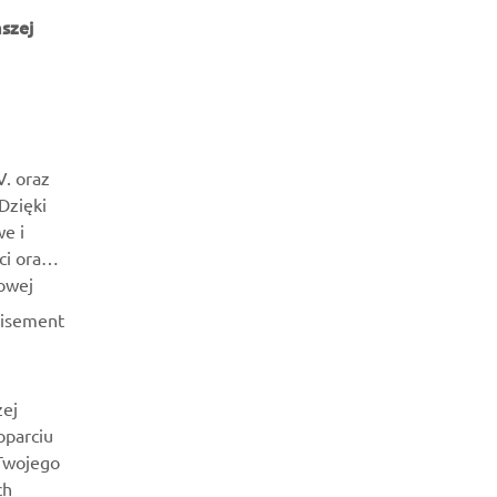
szej
NEWSLETTER
Bądź na bieżąco z informacjami o najnowszych ofertach,
V. oraz
wydarzeniach specjalnych, nowościach i nie tylko
 Dzięki
e i
SUBSKRYBUJ
ci oraz
owej
Przeczytaj naszą Politykę prywatności, aby dowiedzieć się, jak
tisement
przetwarzamy Twoje dane osobowe:
Polityka Prywatności
zej
oparciu
 Twojego
ch