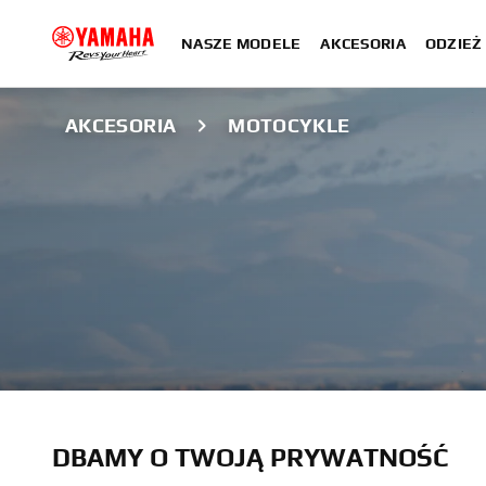
NASZE MODELE
AKCESORIA
ODZIEŻ 
AKCESORIA
MOTOCYKLE
AKCESORIA MO
DBAMY O TWOJĄ PRYWATNOŚĆ