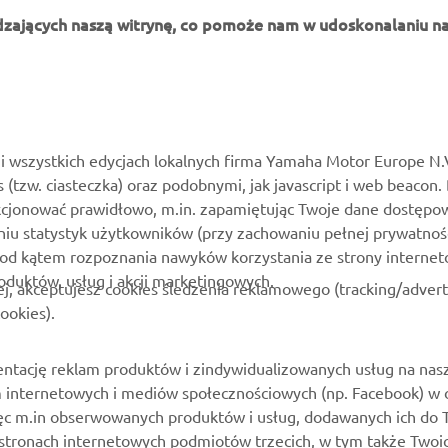
dzających naszą witrynę, co pomoże nam w udoskonalaniu na
WIĘCEJ YAMAHA
WSPARCIE
MyYamaha
Katalog części
i wszystkich edycjach lokalnych firma Yamaha Motor Europe N.
es (tzw. ciasteczka) oraz podobnymi, jak javascript i web beacon.
Yamaha Music
Zarezerwuj konserwację
kcjonować prawidłowo, m.in. zapamiętując Twoje dane dostępow
Yamaha Racing
Kontakt
niu statystyk użytkowników (przy zachowaniu pełnej prywatnoś
pod kątem rozpoznania nawyków korzystania ze strony internet
Yamaha Motor Global
Mapa dealerów
roduktów, usług i akcji marketingowych.
ej, akceptujesz cookies śledzenia reklamowego (tracking/adver
Aplikacje mobilne
Zarządzania zużytymi
ookies).
akumulatorami
ntację reklam produktów i zindywidualizowanych usług na nas
rm internetowych i mediów społecznościowych (np. Facebook) w 
 więc m.in obserwowanych produktów i usług, dodawanych ich do
stronach internetowych podmiotów trzecich, w tym także Twoi