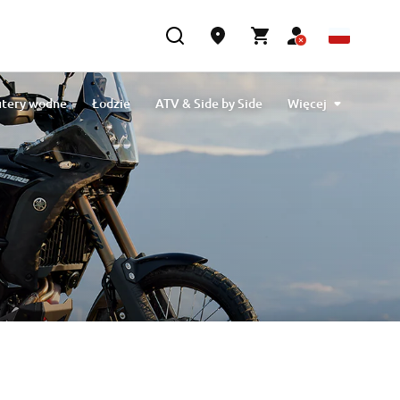
utery wodne
Łodzie
ATV & Side by Side
Więcej
silnikowe
Czyszczenie i ochrona
eBikes