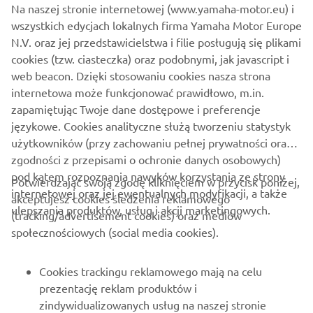
Na naszej stronie internetowej (www.yamaha-motor.eu) i
wszystkich edycjach lokalnych firma Yamaha Motor Europe
N.V. oraz jej przedstawicielstwa i filie posługują się plikami
cookies (tzw. ciasteczka) oraz podobnymi, jak javascript i
web beacon. Dzięki stosowaniu cookies nasza strona
1
/
2
internetowa może funkcjonować prawidłowo, m.in.
zapamiętując Twoje dane dostępowe i preferencje
OFICJALNA STRONA INTERNETOWA FIRMY XO
językowe. Cookies analityczne służą tworzeniu statystyk
użytkowników (przy zachowaniu pełnej prywatności oraz
zgodności z przepisami o ochronie danych osobowych)
pod kątem rozpoznania nawyków korzystania ze strony
Potwierdzając swoją zgodę kliknięciem w przycisk poniżej,
internetowej oraz jej ewentualnych modyfikacji, a także
akceptujesz cookies śledzenia reklamowego
ulepszania produktów, usług i akcji marketingowych.
(tracking/advertisement cookies) oraz mediów
O FIRMIE
społecznościowych (social media cookies).
DLA BIZNESU
Cookies trackingu reklamowego mają na celu
prezentację reklam produktów i
WIĘCEJ YAMAHA
zindywidualizowanych usług na naszej stronie