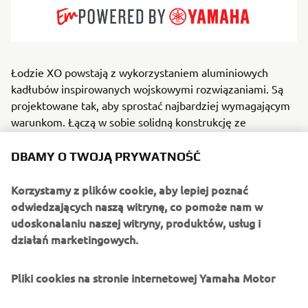
Łodzie XO powstają z wykorzystaniem aluminiowych
kadłubów inspirowanych wojskowymi rozwiązaniami. Są
projektowane tak, aby sprostać najbardziej wymagającym
warunkom. Łączą w sobie solidną konstrukcję ze
skandynawską stylistyką, szybką reakcją na ruchy koła
sterowego i przemyślanym wnętrzem, zapewniającym
DBAMY O TWOJĄ PRYWATNOŚĆ
komfort i bezpieczeństwo. Idealne dla osób, które
przebywają cały rok na pokładzie, które regularnie
Korzystamy z plików cookie, aby lepiej poznać
podróżują i szukają mocnych wrażeń. Oferta XO to łodzie
odwiedzających naszą witrynę, co pomoże nam w
kabinowe, jednostki z otwartym pokładem oraz
udoskonalaniu naszej witryny, produktów, usług i
crossovery, które sprawdzą się w wymagających
działań marketingowych.
warunkach. Jednostki XO to produkty dla osób, które cenią
bezpieczeństwo w każdych warunkach i szukają
Pliki cookies na stronie internetowej Yamaha Motor
nowoczesnych produktów zapewniających nutę luksusu na
pokładzie.