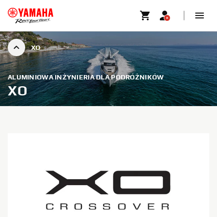
XO
ALUMINIOWA INŻYNIERIA DLA PODRÓŻNIKÓW
XO