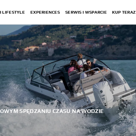
I LIFESTYLE
EXPERIENCES
SERWIS I WSPARCIE
KUP TERAZ
OWYM SPĘDZANIU CZASU NA WODZIE