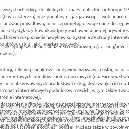
MyYamaha
Katalog części
i wszystkich edycjach lokalnych firma Yamaha Motor Europe N.
es (tzw. ciasteczka) oraz podobnymi, jak javascript i web beacon.
Yamaha Music
Zarezerwuj konserwację
kcjonować prawidłowo, m.in. zapamiętując Twoje dane dostępow
Yamaha Racing
Kontakt
niu statystyk użytkowników (przy zachowaniu pełnej prywatnoś
pod kątem rozpoznania nawyków korzystania ze strony internet
Yamaha Motor Global
Mapa dealerów
roduktów, usług i akcji marketingowych.
ej, akceptujesz cookies śledzenia reklamowego (tracking/adver
Aplikacje mobilne
Zarządzania zużytymi
ookies).
akumulatorami
ntację reklam produktów i zindywidualizowanych usług na nas
rm internetowych i mediów społecznościowych (np. Facebook) w 
 więc m.in obserwowanych produktów i usług, dodawanych ich do
stronach internetowych podmiotów trzecich, w tym także Twoi
ronie internetowej.
ostepnienie filmów video na naszej stronie internetowej (np. 
 naszej strony internetowej, w tym zindywidualizowanych ofert 
 strony w mediach społecznościowych, m.in. na Facebooku. Są t
godę na otrzymywanie cookies trackingu reklamowego i mediów
awców mediów społecznościowych, które umożliwiają im śledzen
ych cookies lub akceptujesz tylko cookies przez siebie wybrane (
pod kątem ich własnych korzyści.
ywidualne ustawienia cookies” poniżej. Możesz także w dowolny