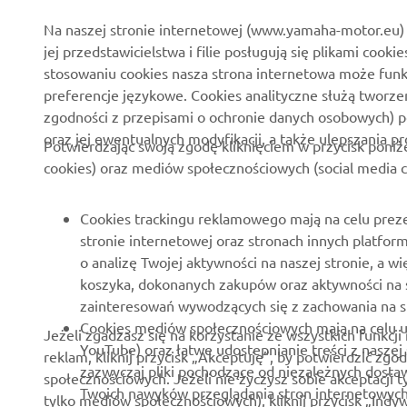
O nas
Systemy Yamaha eBike
Na naszej stronie internetowej (www.yamaha-motor.eu) 
jej przedstawicielstwa i filie posługują się plikami cooki
Aktualności
Służby mundurowe
stosowaniu cookies nasza strona internetowa może fun
Wydarzenia
Golf / Pojazdy
preferencje językowe. Cookies analityczne służą tworze
funkcjonalne
zgodności z przepisami o ochronie danych osobowych) 
Polska strona prasowa
oraz jej ewentualnych modyfikacji, a także ulepszania p
Ratownictwo
Potwierdzając swoją zgodę kliknięciem w przycisk poniż
Broszury
cookies) oraz mediów społecznościowych (social media c
Szkoły jazdy
Praca w Yamaha
Robotics
Zostań dealerem
Cookies trackingu reklamowego mają na celu preze
Partnerstwa
stronie internetowej oraz stronach innych platfo
Zasady dotyczące praw
o analizę Twojej aktywności na naszej stronie, a
człowieka
Informacje techniczne dla
koszyka, dokonanych zakupów oraz aktywności na 
Niezależnych Dealerów
Podstawowa polityka
zainteresowań wywodzących się z zachowania na st
zrównoważonego rozwoju
Yamalube Safety Data
Cookies mediów społecznościowych mają na celu ud
Jeżeli zgadzasz się na korzystanie ze wszystkich funkcji
Sheets
YouTube) oraz łatwe udostepnianie treści z naszej
reklam, kliknij przycisk „Akceptuję”, by potwierdzić z
Kanał do informowania o
zazwyczaj pliki pochodzące od niezależnych dost
społecznościowych. Jeżeli nie życzysz sobie akceptacji t
nieprawidłowościach
Twoich nawyków przeglądania stron internetowych 
tylko mediów społecznościowych), kliknij przycisk „Ind