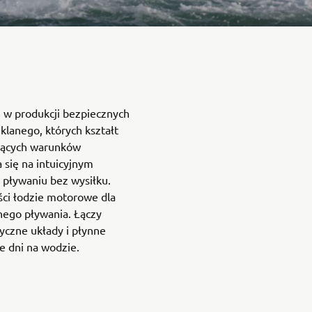
ę w produkcji bezpiecznych
klanego, których kształt
jących warunków
a się na intuicyjnym
 pływaniu bez wysiłku.
ści łodzie motorowe dla
nego pływania. Łączy
yczne układy i płynne
e dni na wodzie.