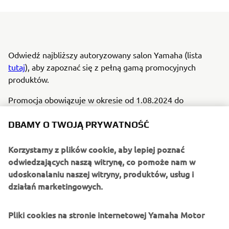
Odwiedź najbliższy autoryzowany salon Yamaha (lista
tutaj
), aby zapoznać się z pełną gamą promocyjnych
produktów.
Promocja obowiązuje w okresie od 1.08.2024 do
31.08.2024 lub do wyczerpania dostępności.
DBAMY O TWOJĄ PRYWATNOŚĆ
Promocja dotyczy wybranych modeli silników
zaburtowych, silników elektrycznych, pontonów i skuterów
Korzystamy z plików cookie, aby lepiej poznać
wodnych Yamaha. Szczegóły w Regulaminie promocji.
odwiedzających naszą witrynę, co pomoże nam w
udoskonalaniu naszej witryny, produktów, usług i
Regulamin promocji dostępny jest
tutaj
.
działań marketingowych.
Pliki cookies na stronie internetowej Yamaha Motor