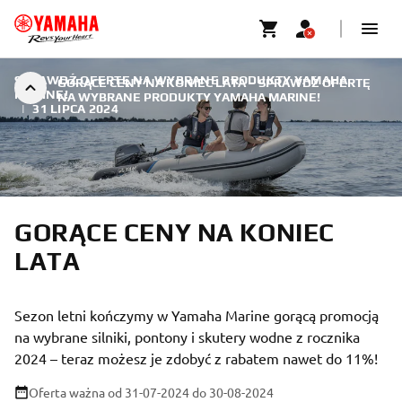
SPRAWDŹ OFERTĘ NA WYBRANE PRODUKTY YAMAHA
GORĄCE CENY NA KONIEC LATA – SPRAWDŹ OFERTĘ
MARINE!
NA WYBRANE PRODUKTY YAMAHA MARINE!
|
31 LIPCA 2024
GORĄCE CENY NA KONIEC
LATA
Sezon letni kończymy w Yamaha Marine gorącą promocją
na wybrane silniki, pontony i skutery wodne z rocznika
2024 – teraz możesz je zdobyć z rabatem nawet do 11%!
Oferta ważna od 31-07-2024
do 30-08-2024