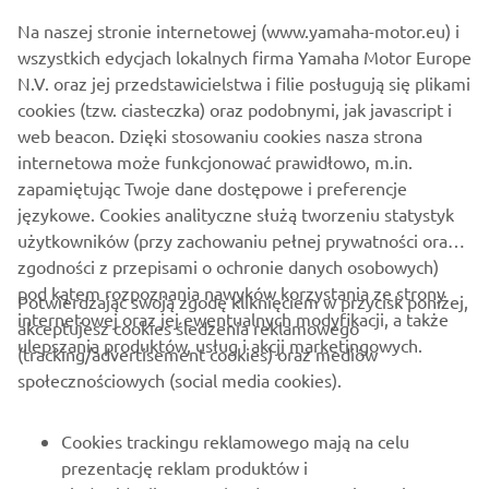
Na naszej stronie internetowej (www.yamaha-motor.eu) i
wszystkich edycjach lokalnych firma Yamaha Motor Europe
N.V. oraz jej przedstawicielstwa i filie posługują się plikami
cookies (tzw. ciasteczka) oraz podobnymi, jak javascript i
web beacon. Dzięki stosowaniu cookies nasza strona
internetowa może funkcjonować prawidłowo, m.in.
zapamiętując Twoje dane dostępowe i preferencje
językowe. Cookies analityczne służą tworzeniu statystyk
użytkowników (przy zachowaniu pełnej prywatności oraz
zgodności z przepisami o ochronie danych osobowych)
pod kątem rozpoznania nawyków korzystania ze strony
Potwierdzając swoją zgodę kliknięciem w przycisk poniżej,
internetowej oraz jej ewentualnych modyfikacji, a także
akceptujesz cookies śledzenia reklamowego
ulepszania produktów, usług i akcji marketingowych.
(tracking/advertisement cookies) oraz mediów
O FIRMIE
społecznościowych (social media cookies).
DLA BIZNESU
Cookies trackingu reklamowego mają na celu
prezentację reklam produktów i
WIĘCEJ YAMAHA