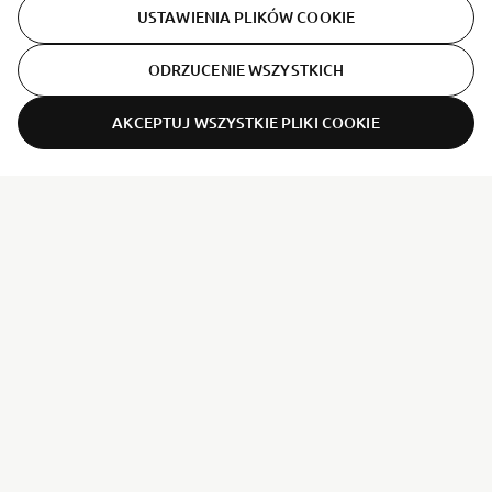
USTAWIENIA PLIKÓW COOKIE
Europe N.V.
ODRZUCENIE WSZYSTKICH
AKCEPTUJ WSZYSTKIE PLIKI COOKIE
ER-LOCATOR
POBIERZ KATALOG
O FIRMIE