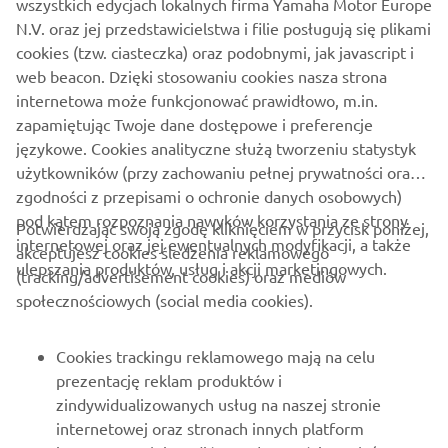
wszystkich edycjach lokalnych firma Yamaha Motor Europe
N.V. oraz jej przedstawicielstwa i filie posługują się plikami
cookies (tzw. ciasteczka) oraz podobnymi, jak javascript i
web beacon. Dzięki stosowaniu cookies nasza strona
internetowa może funkcjonować prawidłowo, m.in.
zapamiętując Twoje dane dostępowe i preferencje
językowe. Cookies analityczne służą tworzeniu statystyk
użytkowników (przy zachowaniu pełnej prywatności oraz
zgodności z przepisami o ochronie danych osobowych)
pod kątem rozpoznania nawyków korzystania ze strony
Potwierdzając swoją zgodę kliknięciem w przycisk poniżej,
internetowej oraz jej ewentualnych modyfikacji, a także
akceptujesz cookies śledzenia reklamowego
ulepszania produktów, usług i akcji marketingowych.
(tracking/advertisement cookies) oraz mediów
społecznościowych (social media cookies).
Cookies trackingu reklamowego mają na celu
prezentację reklam produktów i
zindywidualizowanych usług na naszej stronie
internetowej oraz stronach innych platform