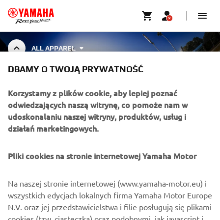
ALL APPAREL
DBAMY O TWOJĄ PRYWATNOŚĆ
ALL APPAREL
Korzystamy z plików cookie, aby lepiej poznać
odwiedzających naszą witrynę, co pomoże nam w
udoskonalaniu naszej witryny, produktów, usług i
działań marketingowych.
O FIRMIE
Pliki cookies na stronie internetowej Yamaha Motor
DLA BIZNESU
Na naszej stronie internetowej (www.yamaha-motor.eu) i
WIĘCEJ YAMAHA
wszystkich edycjach lokalnych firma Yamaha Motor Europe
N.V. oraz jej przedstawicielstwa i filie posługują się plikami
cookies (tzw. ciasteczka) oraz podobnymi, jak javascript i