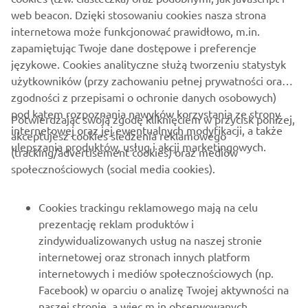
WSPARCIE
web beacon. Dzięki stosowaniu cookies nasza strona
internetowa może funkcjonować prawidłowo, m.in.
zapamiętując Twoje dane dostępowe i preferencje
NEWSLETTER
językowe. Cookies analityczne służą tworzeniu statystyk
Bądź na bieżąco z informacjami o najnowszych ofertach,
użytkowników (przy zachowaniu pełnej prywatności oraz
wydarzeniach specjalnych, nowościach i nie tylko
zgodności z przepisami o ochronie danych osobowych)
pod kątem rozpoznania nawyków korzystania ze strony
Potwierdzając swoją zgodę kliknięciem w przycisk poniżej,
internetowej oraz jej ewentualnych modyfikacji, a także
akceptujesz cookies śledzenia reklamowego
ulepszania produktów, usług i akcji marketingowych.
(tracking/advertisement cookies) oraz mediów
SUBSKRYBUJ
społecznościowych (social media cookies).
Przeczytaj naszą Politykę prywatności, aby dowiedzieć się, jak
Cookies trackingu reklamowego mają na celu
przetwarzamy Twoje dane osobowe:
Polityka Prywatności
prezentację reklam produktów i
zindywidualizowanych usług na naszej stronie
Poland (Polish)
internetowej oraz stronach innych platform
internetowych i mediów społecznościowych (np.
Facebook) w oparciu o analizę Twojej aktywności na
naszej stronie, a więc m.in obserwowanych