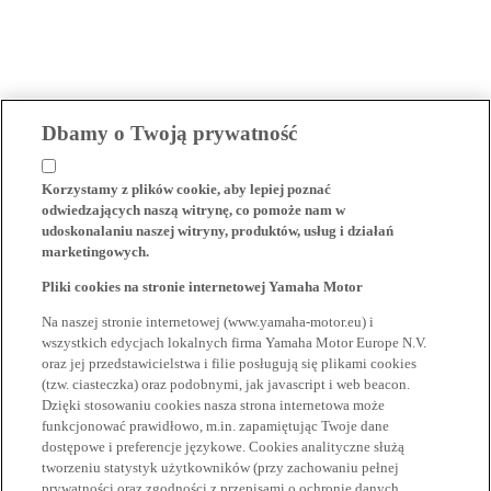
Dbamy o Twoją prywatność
Korzystamy z plików cookie, aby lepiej poznać
odwiedzających naszą witrynę, co pomoże nam w
udoskonalaniu naszej witryny, produktów, usług i działań
marketingowych.
Pliki cookies na stronie internetowej Yamaha Motor
Na naszej stronie internetowej (www.yamaha-motor.eu) i
wszystkich edycjach lokalnych firma Yamaha Motor Europe N.V.
oraz jej przedstawicielstwa i filie posługują się plikami cookies
(tzw. ciasteczka) oraz podobnymi, jak javascript i web beacon.
Dzięki stosowaniu cookies nasza strona internetowa może
funkcjonować prawidłowo, m.in. zapamiętując Twoje dane
dostępowe i preferencje językowe. Cookies analityczne służą
tworzeniu statystyk użytkowników (przy zachowaniu pełnej
prywatności oraz zgodności z przepisami o ochronie danych