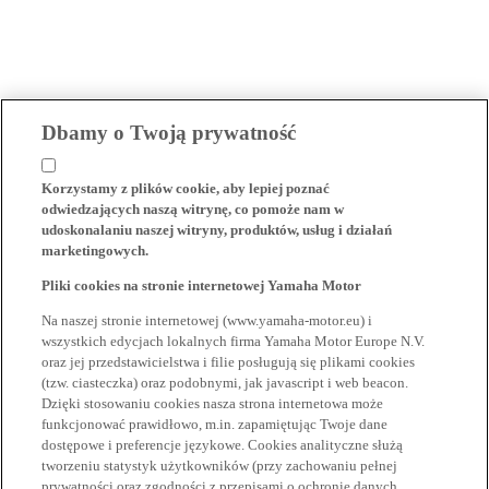
Dbamy o Twoją prywatność
Korzystamy z plików cookie, aby lepiej poznać
odwiedzających naszą witrynę, co pomoże nam w
udoskonalaniu naszej witryny, produktów, usług i działań
marketingowych.
Pliki cookies na stronie internetowej Yamaha Motor
Na naszej stronie internetowej (www.yamaha-motor.eu) i
wszystkich edycjach lokalnych firma Yamaha Motor Europe N.V.
oraz jej przedstawicielstwa i filie posługują się plikami cookies
(tzw. ciasteczka) oraz podobnymi, jak javascript i web beacon.
Dzięki stosowaniu cookies nasza strona internetowa może
funkcjonować prawidłowo, m.in. zapamiętując Twoje dane
dostępowe i preferencje językowe. Cookies analityczne służą
tworzeniu statystyk użytkowników (przy zachowaniu pełnej
prywatności oraz zgodności z przepisami o ochronie danych