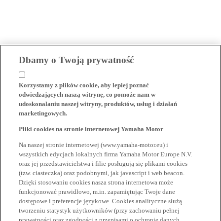
Dbamy o Twoją prywatność
Korzystamy z plików cookie, aby lepiej poznać
odwiedzających naszą witrynę, co pomoże nam w
udoskonalaniu naszej witryny, produktów, usług i działań
marketingowych.
Pliki cookies na stronie internetowej Yamaha Motor
Na naszej stronie internetowej (www.yamaha-motor.eu) i
wszystkich edycjach lokalnych firma Yamaha Motor Europe N.V.
oraz jej przedstawicielstwa i filie posługują się plikami cookies
(tzw. ciasteczka) oraz podobnymi, jak javascript i web beacon.
Dzięki stosowaniu cookies nasza strona internetowa może
funkcjonować prawidłowo, m.in. zapamiętując Twoje dane
dostępowe i preferencje językowe. Cookies analityczne służą
tworzeniu statystyk użytkowników (przy zachowaniu pełnej
prywatności oraz zgodności z przepisami o ochronie danych