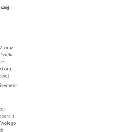
szej
NEWSLETTER
Bądź na bieżąco z informacjami o najnowszych ofertach,
V. oraz
wydarzeniach specjalnych, nowościach i nie tylko
 Dzięki
e i
SUBSKRYBUJ
ci oraz
owej
Przeczytaj naszą Politykę prywatności, aby dowiedzieć się, jak
tisement
przetwarzamy Twoje dane osobowe:
Polityka Prywatności
zej
oparciu
 Twojego
ch