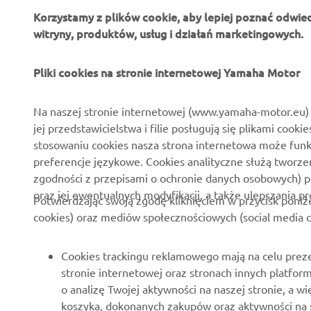
Korzystamy z plików cookie, aby lepiej poznać odwie
witryny, produktów, usług i działań marketingowych.
O FIRMIE
DLA BIZNESU
Pliki cookies na stronie internetowej Yamaha Motor
O nas
Systemy Yamaha eBike
Na naszej stronie internetowej (www.yamaha-motor.eu) 
jej przedstawicielstwa i filie posługują się plikami cooki
Aktualności
Służby mundurowe
stosowaniu cookies nasza strona internetowa może fun
Wydarzenia
Golf / Pojazdy
preferencje językowe. Cookies analityczne służą tworze
funkcjonalne
zgodności z przepisami o ochronie danych osobowych) 
Polska strona prasowa
oraz jej ewentualnych modyfikacji, a także ulepszania p
Ratownictwo
Potwierdzając swoją zgodę kliknięciem w przycisk poniż
Broszury
cookies) oraz mediów społecznościowych (social media c
Szkoły jazdy
Praca w Yamaha
Robotics
Zostań dealerem
Cookies trackingu reklamowego mają na celu preze
Partnerstwa
stronie internetowej oraz stronach innych platfo
Zasady dotyczące praw
o analizę Twojej aktywności na naszej stronie, a
człowieka
Informacje techniczne dla
koszyka, dokonanych zakupów oraz aktywności na 