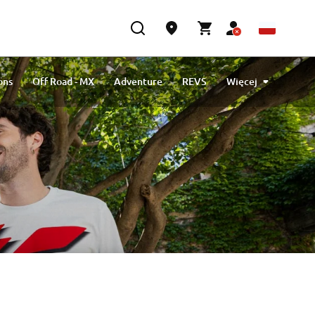
ons
Off Road - MX
Adventure
REVS
Więcej
MotoGP
Racing