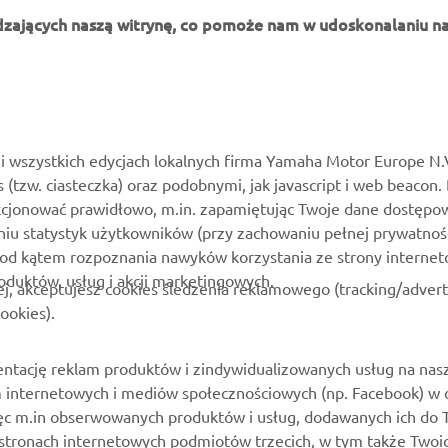
dzających naszą witrynę, co pomoże nam w udoskonalaniu na
WIĘCEJ YAMAHA
WSPARCIE
MyYamaha
Katalog części
i wszystkich edycjach lokalnych firma Yamaha Motor Europe N.
es (tzw. ciasteczka) oraz podobnymi, jak javascript i web beacon.
Yamaha Music
Zarezerwuj konserwację
kcjonować prawidłowo, m.in. zapamiętując Twoje dane dostępow
Yamaha Racing
Kontakt
niu statystyk użytkowników (przy zachowaniu pełnej prywatnoś
pod kątem rozpoznania nawyków korzystania ze strony internet
Yamaha Motor Global
Mapa dealerów
roduktów, usług i akcji marketingowych.
ej, akceptujesz cookies śledzenia reklamowego (tracking/adver
Aplikacje mobilne
Zarządzania zużytymi
ookies).
akumulatorami
ntację reklam produktów i zindywidualizowanych usług na nas
rm internetowych i mediów społecznościowych (np. Facebook) w 
 więc m.in obserwowanych produktów i usług, dodawanych ich do
stronach internetowych podmiotów trzecich, w tym także Twoi