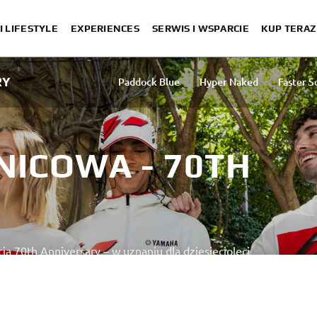
I LIFESTYLE
EXPERIENCES
SERWIS I WSPARCIE
KUP TERAZ
RY
Paddock Blue
Hyper Naked
Faster S
NICOWA - 70TH
ą 70th Anniversary – w uznaniu dla dziesięcioleci
dzieży zawiera najwyższej jakości t-shirty, nakrycia głowy,
owana dla prawdziwych fanów – na tor i na codzień - to