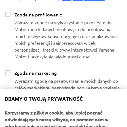
Zgoda na profilowanie
Wyrażam zgodę na wykorzystanie przez Yamaha
Motor moich danych osobowych do profilowania
moich nawyków konsumpcyjnych oraz analizowania
moich preferencji i zainteresowań w celu
personalizacji treści witryny internetowej Yamaha
Motor i przesyłania wiadomości e-mail
Zgoda na marketing
Wyrażam zgodę na przetwarzanie moich danych do
celów marketingu bezpośredniego, w tym wysyłania
informacji o produktach i usługach, tworzenia profilu
DBAMY O TWOJĄ PRYWATNOŚĆ
klienta (np. za pomocą analizy danych) oraz do celów
indywidualnej obsługi klienta, takiej jak przesyłanie
Korzystamy z plików cookie, aby lepiej poznać
biuletynów, informacji na temat specjalnych promocji,
odwiedzających naszą witrynę, co pomoże nam w
zaproszeń na wydarzenia (jazdy próbne i targi)
udoskonalaniu naszej witryny, produktów, usług i