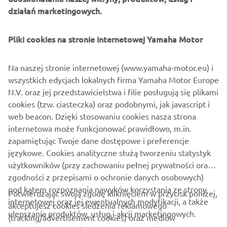
działań marketingowych.
Jeśli użytkownik wyraził wcześniej zgody marketingowe i
chce je wycofać, może to zrobić za pośrednictwem profilu
Pliki cookies na stronie internetowej Yamaha Motor
profilu
MyYamaha
Kontynuując, potwierdzasz, że przeczytałeś politykę
Na naszej stronie internetowej (www.yamaha-motor.eu) i
prywatności.
wszystkich edycjach lokalnych firma Yamaha Motor Europe
N.V. oraz jej przedstawicielstwa i filie posługują się plikami
cookies (tzw. ciasteczka) oraz podobnymi, jak javascript i
web beacon. Dzięki stosowaniu cookies nasza strona
internetowa może funkcjonować prawidłowo, m.in.
zapamiętując Twoje dane dostępowe i preferencje
WYŚLIJ FORMULARZ
językowe. Cookies analityczne służą tworzeniu statystyk
użytkowników (przy zachowaniu pełnej prywatności oraz
zgodności z przepisami o ochronie danych osobowych)
pod kątem rozpoznania nawyków korzystania ze strony
Potwierdzając swoją zgodę kliknięciem w przycisk poniżej,
internetowej oraz jej ewentualnych modyfikacji, a także
akceptujesz cookies śledzenia reklamowego
ulepszania produktów, usług i akcji marketingowych.
(tracking/advertisement cookies) oraz mediów
O FIRMIE