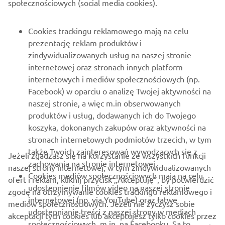
społecznościowych (social media cookies).
DLA BIZNESU
Cookies trackingu reklamowego mają na celu
prezentację reklam produktów i
WIĘCEJ YAMAHA
zindywidualizowanych usług na naszej stronie
internetowej oraz stronach innych platform
internetowych i mediów społecznościowych (np.
WSPARCIE
Facebook) w oparciu o analizę Twojej aktywności na
naszej stronie, a więc m.in obserwowanych
produktów i usług, dodawanych ich do Twojego
NEWSLETTER
koszyka, dokonanych zakupów oraz aktywności na
Bądź na bieżąco z informacjami o najnowszych ofertach,
stronach internetowych podmiotów trzecich, w tym
wydarzeniach specjalnych, nowościach i nie tylko
także Twoich zainteresowań wywodzących się z
Jeżeli zgadzasz się na korzystanie ze wszystkich funkcji
zachowania na stronie internetowej.
naszej strony internetowej, w tym zindywidualizowanych
Cookies mediów społecznościowych mają na celu
ofert i reklam, kliknij przycisk „Akceptuję”, by potwierdzić
udostepnienie filmów video na naszej stronie
zgodę na otrzymywanie cookies trackingu reklamowego i
SUBSKRYBUJ
internetowej (np. via YouTube) oraz łatwe
mediów społecznościowych. Jeżeli nie życzysz sobie
udostepnianie treści z naszej strony w mediach
akceptacji tych cookies lub akceptujesz tylko cookies przez
społecznościowych, m.in. na Facebooku. Są to