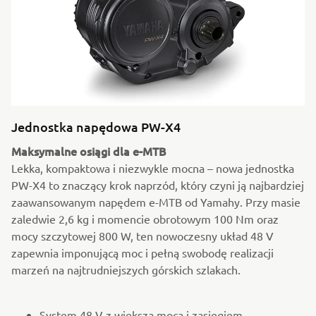
Jednostka napędowa PW-X4
Maksymalne osiągi dla e-MTB
Lekka, kompaktowa i niezwykle mocna – nowa jednostka
PW-X4 to znaczący krok naprzód, który czyni ją najbardziej
zaawansowanym napędem e-MTB od Yamahy. Przy masie
zaledwie 2,6 kg i momencie obrotowym 100 Nm oraz
mocy szczytowej 800 W, ten nowoczesny układ 48 V
zapewnia imponującą moc i pełną swobodę realizacji
marzeń na najtrudniejszych górskich szlakach.
System 48 V z większą mocą i zasięgiem