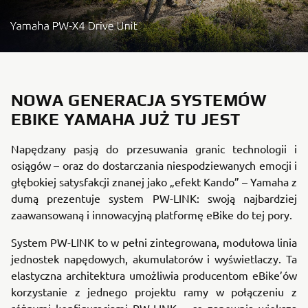
NOWA GENERACJA SYSTEMÓW
EBIKE YAMAHA JUŻ TU JEST
Napędzany pasją do przesuwania granic technologii i
osiągów – oraz do dostarczania niespodziewanych emocji i
głębokiej satysfakcji znanej jako „efekt Kando” – Yamaha z
dumą prezentuje system PW-LINK: swoją najbardziej
zaawansowaną i innowacyjną platformę eBike do tej pory.
System PW-LINK to w pełni zintegrowana, modułowa linia
jednostek napędowych, akumulatorów i wyświetlaczy. Ta
elastyczna architektura umożliwia producentom eBike’ów
korzystanie z jednego projektu ramy w połączeniu z
różnymi konfiguracjami PW-LINK – co zapewnia większą