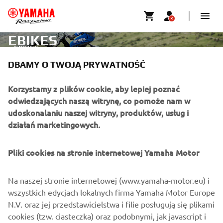
EBIKES
EBIKES
DBAMY O TWOJĄ PRYWATNOŚĆ
O FIRMIE
Korzystamy z plików cookie, aby lepiej poznać
odwiedzających naszą witrynę, co pomoże nam w
udoskonalaniu naszej witryny, produktów, usług i
DLA BIZNESU
działań marketingowych.
WIĘCEJ YAMAHA
Pliki cookies na stronie internetowej Yamaha Motor
WSPARCIE
Na naszej stronie internetowej (www.yamaha-motor.eu) i
wszystkich edycjach lokalnych firma Yamaha Motor Europe
N.V. oraz jej przedstawicielstwa i filie posługują się plikami
NEWSLETTER
cookies (tzw. ciasteczka) oraz podobnymi, jak javascript i