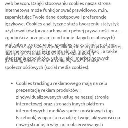
Bądź na bieżąco z informacjami o najnowszych ofertach,
web beacon. Dzięki stosowaniu cookies nasza strona
wydarzeniach specjalnych, nowościach i nie tylko
internetowa może funkcjonować prawidłowo, m.in.
zapamiętując Twoje dane dostępowe i preferencje
językowe. Cookies analityczne służą tworzeniu statystyk
użytkowników (przy zachowaniu pełnej prywatności oraz
SUBSKRYBUJ
zgodności z przepisami o ochronie danych osobowych)
pod kątem rozpoznania nawyków korzystania ze strony
Potwierdzając swoją zgodę kliknięciem w przycisk poniżej,
internetowej oraz jej ewentualnych modyfikacji, a także
Przeczytaj naszą Politykę prywatności, aby dowiedzieć się, jak
akceptujesz cookies śledzenia reklamowego
ulepszania produktów, usług i akcji marketingowych.
przetwarzamy Twoje dane osobowe:
Polityka Prywatności
(tracking/advertisement cookies) oraz mediów
społecznościowych (social media cookies).
Poland (Polish)
Cookies trackingu reklamowego mają na celu
prezentację reklam produktów i
zindywidualizowanych usług na naszej stronie
internetowej oraz stronach innych platform
© Copyright - 2026 Yamaha Motor Europe N.V. - All Rights
internetowych i mediów społecznościowych (np.
Reserved
Facebook) w oparciu o analizę Twojej aktywności na
naszej stronie, a więc m.in obserwowanych