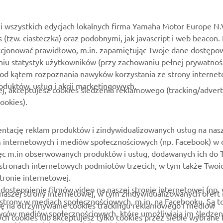
MyYamaha
Katalog części
Yamaha Music
Zarezerwuj konserwację
i wszystkich edycjach lokalnych firma Yamaha Motor Europe N.
es (tzw. ciasteczka) oraz podobnymi, jak javascript i web beacon.
Yamaha Racing
Kontakt
kcjonować prawidłowo, m.in. zapamiętując Twoje dane dostępow
Yamaha Motor Global
Mapa dealerów
niu statystyk użytkowników (przy zachowaniu pełnej prywatnoś
pod kątem rozpoznania nawyków korzystania ze strony internet
Aplikacje mobilne
Zarządzania zużytymi
roduktów, usług i akcji marketingowych.
akumulatorami
ej, akceptujesz cookies śledzenia reklamowego (tracking/adver
ookies).
ntację reklam produktów i zindywidualizowanych usług na nas
rm internetowych i mediów społecznościowych (np. Facebook) w 
 więc m.in obserwowanych produktów i usług, dodawanych ich do
stronach internetowych podmiotów trzecich, w tym także Twoi
ronie internetowej.
ostepnienie filmów video na naszej stronie internetowej (np. 
 naszej strony internetowej, w tym zindywidualizowanych ofert 
 strony w mediach społecznościowych, m.in. na Facebooku. Są t
godę na otrzymywanie cookies trackingu reklamowego i mediów
awców mediów społecznościowych, które umożliwiają im śledzen
ych cookies lub akceptujesz tylko cookies przez siebie wybrane (