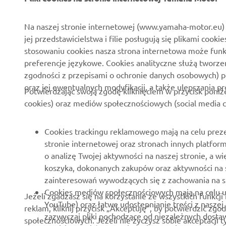
O nas
Systemy Yamaha eBike
Aktualności
Służby mundurowe
Na naszej stronie internetowej (www.yamaha-motor.eu) 
jej przedstawicielstwa i filie posługują się plikami cooki
Wydarzenia
Golf / Pojazdy
stosowaniu cookies nasza strona internetowa może fun
funkcjonalne
Polska strona prasowa
preferencje językowe. Cookies analityczne służą tworze
Ratownictwo
zgodności z przepisami o ochronie danych osobowych) 
Broszury
oraz jej ewentualnych modyfikacji, a także ulepszania p
Szkoły jazdy
Potwierdzając swoją zgodę kliknięciem w przycisk poniż
Praca w Yamaha
cookies) oraz mediów społecznościowych (social media c
Robotics
Zostań dealerem
Partnerstwa
Zasady dotyczące praw
Cookies trackingu reklamowego mają na celu preze
człowieka
Informacje techniczne dla
stronie internetowej oraz stronach innych platfo
Niezależnych Dealerów
o analizę Twojej aktywności na naszej stronie, a
Podstawowa polityka
koszyka, dokonanych zakupów oraz aktywności na 
zrównoważonego rozwoju
Yamalube Safety Data
zainteresowań wywodzących się z zachowania na st
Sheets
Kanał do informowania o
Cookies mediów społecznościowych mają na celu ud
Jeżeli zgadzasz się na korzystanie ze wszystkich funkcji
nieprawidłowościach
YouTube) oraz łatwe udostepnianie treści z naszej
reklam, kliknij przycisk „Akceptuję”, by potwierdzić z
zazwyczaj pliki pochodzące od niezależnych dost
społecznościowych. Jeżeli nie życzysz sobie akceptacji t