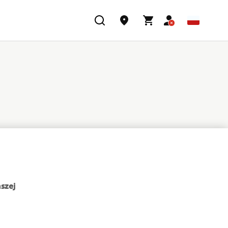
szej
NEWSLETTER
Bądź na bieżąco z informacjami o najnowszych ofertach,