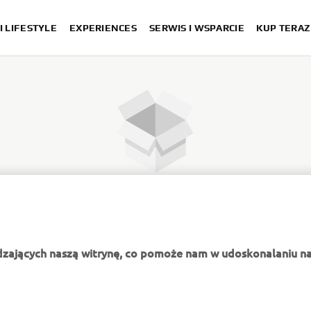
I LIFESTYLE
EXPERIENCES
SERWIS I WSPARCIE
KUP TERAZ
Nie znaleziono żadnych ofert
dzających naszą witrynę, co pomoże nam w udoskonalaniu na
WIĘCEJ YAMAHA
WSPARCIE