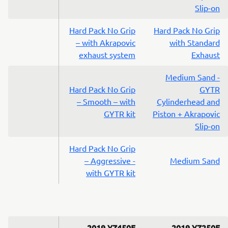
Slip-on
Hard Pack No Grip
Hard Pack No Grip
– with Akrapovic
with Standard
exhaust system
Exhaust
Medium Sand -
Hard Pack No Grip
GYTR
– Smooth – with
Cylinderhead and
GYTR kit
Piston + Akrapovic
Slip-on
Hard Pack No Grip
– Aggressive -
Medium Sand
with GYTR kit
2019 YZ450F
2019 YZ250F