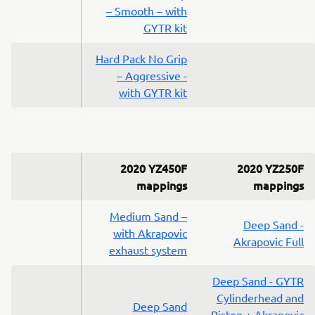
– Smooth – with
GYTR kit
Hard Pack No Grip
– Aggressive -
with GYTR kit
2020 YZ450F
2020 YZ250F
mappings
mappings
Medium Sand –
Deep Sand -
with Akrapovic
Akrapovic Full
exhaust system
Deep Sand - GYTR
Cylinderhead and
Deep Sand
Piston + Akrapovic