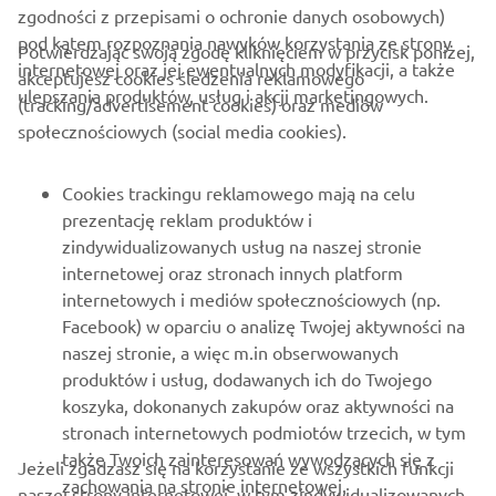
zgodności z przepisami o ochronie danych osobowych)
pod kątem rozpoznania nawyków korzystania ze strony
Potwierdzając swoją zgodę kliknięciem w przycisk poniżej,
internetowej oraz jej ewentualnych modyfikacji, a także
akceptujesz cookies śledzenia reklamowego
ulepszania produktów, usług i akcji marketingowych.
(tracking/advertisement cookies) oraz mediów
O FIRMIE
społecznościowych (social media cookies).
DLA BIZNESU
Cookies trackingu reklamowego mają na celu
prezentację reklam produktów i
WIĘCEJ YAMAHA
zindywidualizowanych usług na naszej stronie
internetowej oraz stronach innych platform
internetowych i mediów społecznościowych (np.
WSPARCIE
Facebook) w oparciu o analizę Twojej aktywności na
naszej stronie, a więc m.in obserwowanych
produktów i usług, dodawanych ich do Twojego
NEWSLETTER
koszyka, dokonanych zakupów oraz aktywności na
Bądź na bieżąco z informacjami o najnowszych ofertach,
stronach internetowych podmiotów trzecich, w tym
wydarzeniach specjalnych, nowościach i nie tylko
także Twoich zainteresowań wywodzących się z
Jeżeli zgadzasz się na korzystanie ze wszystkich funkcji
zachowania na stronie internetowej.
naszej strony internetowej, w tym zindywidualizowanych