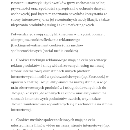
tworzeniu statystyk użytkowników (przy zachowaniu pełnej
prywatności oraz zgodności z przepisami o ochronie danych
osobowych) pod kątem rozpoznania nawyków korzystania ze
strony internetowej oraz jej ewentualnych modyfikacji, a także
ulepszania produktów, usług i akcji marketingowych.
Potwierdzając swoją zgodę kliknięciem w przycisk poniżej,
akceptujesz cookies śledzenia reklamowego
(tracking/advertisement cookies) oraz mediów
społecznościowych (social media cookies).
Cookies trackingu reklamowego mają na celu prezentację
reklam produktów i zindywidualizowanych usług na naszej
stronie internetowej oraz stronach innych platform
internetowych i mediów społecznościowych (np. Facebook) w
oparciu o analizę Twojej aktywności na naszej stronie, a więc
m.in obserwowanych produktów i usług, dodawanych ich do
Twojego koszyka, dokonanych zakupów oraz aktywności na
stronach internetowych podmiotów trzecich, w tym także
Twoich zainteresowań wywodzących się z zachowania na stronie
internetowej.
Cookies mediów społecznościowych mają na celu
udostepnienie filmów video na naszej stronie internetowej (np.
via YouTube) oraz łatwe udostepnianie treści z naszej strony w