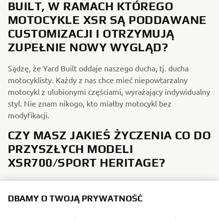
BUILT, W RAMACH KTÓREGO
MOTOCYKLE XSR SĄ PODDAWANE
CUSTOMIZACJI I OTRZYMUJĄ
ZUPEŁNIE NOWY WYGLĄD?
Sądzę, że Yard Built oddaje naszego ducha, tj. ducha
motocyklisty. Każdy z nas chce mieć niepowtarzalny
motocykl z ulubionymi częściami, wyrażający indywidualny
styl. Nie znam nikogo, kto miałby motocykl bez
modyfikacji.
CZY MASZ JAKIEŚ ŻYCZENIA CO DO
PRZYSZŁYCH MODELI
XSR700/SPORT HERITAGE?
Mniej plastikowych elementów i więcej klasycznego stylu.
A może XSR z silnikiem o pojemności 1200 cm3? To
DBAMY O TWOJĄ PRYWATNOŚĆ
byłaby naprawdę niesamowita maszyna.