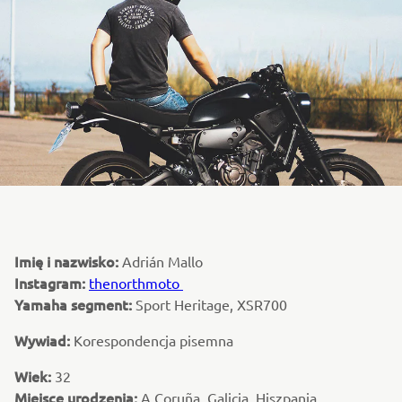
Imię i nazwisko:
Adrián Mallo
Instagram:
thenorthmoto
Yamaha segment:
Sport Heritage, XSR700
Wywiad:
Korespondencja pisemna
Wiek:
32
Miejsce urodzenia:
A Coruña, Galicia, Hiszpania