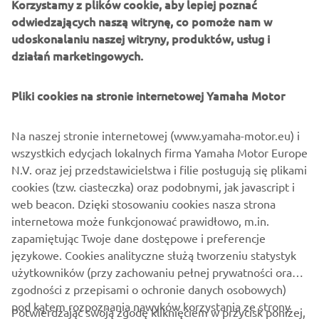
Korzystamy z plików cookie, aby lepiej poznać
odwiedzających naszą witrynę, co pomoże nam w
O JAKIM MODELU YAMAHY Z
udoskonalaniu naszej witryny, produktów, usług i
działań marketingowych.
CAŁEJ HISTORII MARKI MARZYSZ I
DLACZEGO?
Pliki cookies na stronie internetowej Yamaha Motor
Moje marzenie to XSR700. Oczywiście nie jest idealny, ale
dostępność modyfikacji i części do tego motocykla jest
Na naszej stronie internetowej (www.yamaha-motor.eu) i
ogromna, dlatego tak bardzo mi się podoba. Zamieniłbym
wszystkich edycjach lokalnych firma Yamaha Motor Europe
go tylko na 1 lub 2 motocykle dostępne na rynku, ale nie
N.V. oraz jej przedstawicielstwa i filie posługują się plikami
jestem pewien na które!
cookies (tzw. ciasteczka) oraz podobnymi, jak javascript i
web beacon. Dzięki stosowaniu cookies nasza strona
internetowa może funkcjonować prawidłowo, m.in.
zapamiętując Twoje dane dostępowe i preferencje
POZNAJ XSR700
językowe. Cookies analityczne służą tworzeniu statystyk
użytkowników (przy zachowaniu pełnej prywatności oraz
zgodności z przepisami o ochronie danych osobowych)
pod kątem rozpoznania nawyków korzystania ze strony
Potwierdzając swoją zgodę kliknięciem w przycisk poniżej,