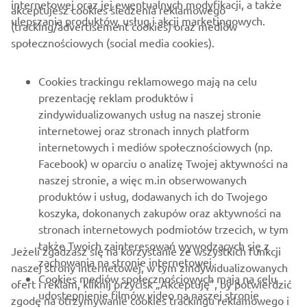
internetowej oraz jej ewentualnych modyfikacji, a także
akceptujesz cookies śledzenia reklamowego
ulepszania produktów, usług i akcji marketingowych.
(tracking/advertisement cookies) oraz mediów
O FIRMIE
społecznościowych (social media cookies).
DLA BIZNESU
Cookies trackingu reklamowego mają na celu
prezentację reklam produktów i
WIĘCEJ YAMAHA
zindywidualizowanych usług na naszej stronie
internetowej oraz stronach innych platform
internetowych i mediów społecznościowych (np.
WSPARCIE
Facebook) w oparciu o analizę Twojej aktywności na
naszej stronie, a więc m.in obserwowanych
produktów i usług, dodawanych ich do Twojego
NEWSLETTER
koszyka, dokonanych zakupów oraz aktywności na
Bądź na bieżąco z informacjami o najnowszych ofertach,
stronach internetowych podmiotów trzecich, w tym
wydarzeniach specjalnych, nowościach i nie tylko
także Twoich zainteresowań wywodzących się z
Jeżeli zgadzasz się na korzystanie ze wszystkich funkcji
zachowania na stronie internetowej.
naszej strony internetowej, w tym zindywidualizowanych
Cookies mediów społecznościowych mają na celu
ofert i reklam, kliknij przycisk „Akceptuję”, by potwierdzić
udostepnienie filmów video na naszej stronie
zgodę na otrzymywanie cookies trackingu reklamowego i