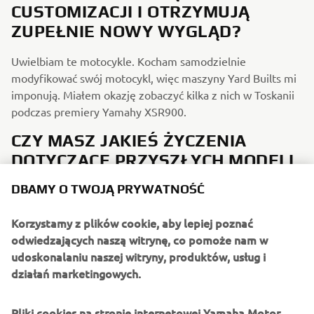
CUSTOMIZACJI I OTRZYMUJĄ
ZUPEŁNIE NOWY WYGLĄD?
Uwielbiam te motocykle. Kocham samodzielnie
modyfikować swój motocykl, więc maszyny Yard Builts mi
imponują. Miałem okazję zobaczyć kilka z nich w Toskanii
podczas premiery Yamahy XSR900.
CZY MASZ JAKIEŚ ŻYCZENIA
DOTYCZĄCE PRZYSZŁYCH MODELI
XSR900/SPORT HERITAGE?
DBAMY O TWOJĄ PRYWATNOŚĆ
I would like to see a SP version of the XSR line up, I think
Korzystamy z plików cookie, aby lepiej poznać
it would improve the ride even more.
odwiedzających naszą witrynę, co pomoże nam w
GDYBYŚ MÓGŁ MIEĆ JEDNĄ
udoskonalaniu naszej witryny, produktów, usług i
WYMARZONĄ YAMAHĘ Z HISTORII
działań marketingowych.
MARKI, CO BY TO BYŁO I
Pliki cookies na stronie internetowej Yamaha Motor