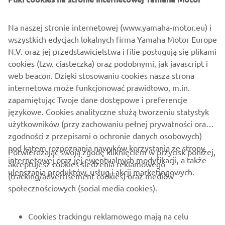
DLACZEGO?
Ja już mam moją wymarzoną Yamahę! To idealny motocykl
Na naszej stronie internetowej (www.yamaha-motor.eu) i
na moje potrzeby. Poza tym chciałbym mieć Yamahę
wszystkich edycjach lokalnych firma Yamaha Motor Europe
Ténéré 700, która wygląda na niezniszczalny motocykl,
N.V. oraz jej przedstawicielstwa i filie posługują się plikami
którym można objechać cały świat dookoła.
cookies (tzw. ciasteczka) oraz podobnymi, jak javascript i
web beacon. Dzięki stosowaniu cookies nasza strona
internetowa może funkcjonować prawidłowo, m.in.
zapamiętując Twoje dane dostępowe i preferencje
POZNAJ XSR900
językowe. Cookies analityczne służą tworzeniu statystyk
użytkowników (przy zachowaniu pełnej prywatności oraz
zgodności z przepisami o ochronie danych osobowych)
pod kątem rozpoznania nawyków korzystania ze strony
Potwierdzając swoją zgodę kliknięciem w przycisk poniżej,
internetowej oraz jej ewentualnych modyfikacji, a także
akceptujesz cookies śledzenia reklamowego
ulepszania produktów, usług i akcji marketingowych.
(tracking/advertisement cookies) oraz mediów
O FIRMIE
społecznościowych (social media cookies).
DLA BIZNESU
Cookies trackingu reklamowego mają na celu