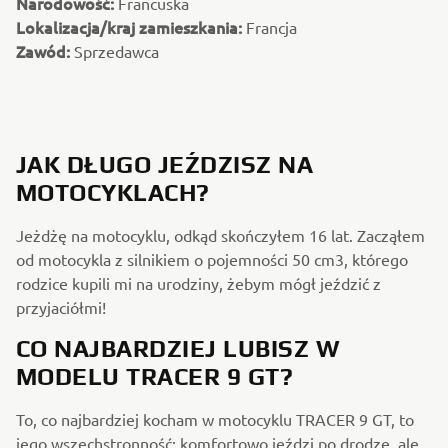
Narodowość:
Francuska
Lokalizacja/kraj zamieszkania:
Francja
Zawód:
Sprzedawca
JAK DŁUGO JEŹDZISZ NA
MOTOCYKLACH?
Jeżdżę na motocyklu, odkąd skończyłem 16 lat. Zacząłem
od motocykla z silnikiem o pojemności 50 cm3, którego
rodzice kupili mi na urodziny, żebym mógł jeździć z
przyjaciółmi!
CO NAJBARDZIEJ LUBISZ W
MODELU TRACER 9 GT?
To, co najbardziej kocham w motocyklu TRACER 9 GT, to
jego wszechstronność; komfortowo jeździ po drodze, ale