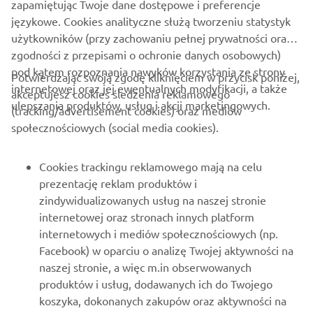
zapamiętując Twoje dane dostępowe i preferencje
ODKRYJ TRACER 9 GT
językowe. Cookies analityczne służą tworzeniu statystyk
użytkowników (przy zachowaniu pełnej prywatności oraz
zgodności z przepisami o ochronie danych osobowych)
pod kątem rozpoznania nawyków korzystania ze strony
Potwierdzając swoją zgodę kliknięciem w przycisk poniżej,
internetowej oraz jej ewentualnych modyfikacji, a także
akceptujesz cookies śledzenia reklamowego
ulepszania produktów, usług i akcji marketingowych.
(tracking/advertisement cookies) oraz mediów
O FIRMIE
społecznościowych (social media cookies).
DLA BIZNESU
Cookies trackingu reklamowego mają na celu
prezentację reklam produktów i
WIĘCEJ YAMAHA
zindywidualizowanych usług na naszej stronie
internetowej oraz stronach innych platform
internetowych i mediów społecznościowych (np.
WSPARCIE
Facebook) w oparciu o analizę Twojej aktywności na
naszej stronie, a więc m.in obserwowanych
produktów i usług, dodawanych ich do Twojego
NEWSLETTER
koszyka, dokonanych zakupów oraz aktywności na