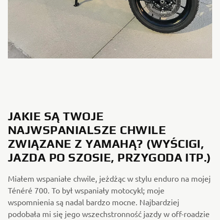
JAKIE SĄ TWOJE
NAJWSPANIALSZE CHWILE
ZWIĄZANE Z YAMAHĄ? (WYŚCIGI,
JAZDA PO SZOSIE, PRZYGODA ITP.)
Miałem wspaniałe chwile, jeżdżąc w stylu enduro na mojej
Ténéré 700. To był wspaniały motocykl; moje
wspomnienia są nadal bardzo mocne. Najbardziej
podobała mi się jego wszechstronność jazdy w off-roadzie