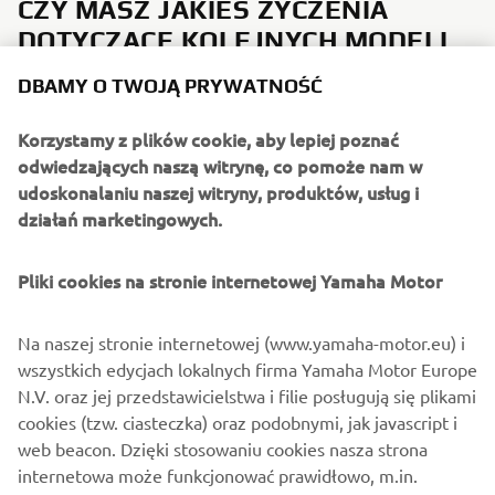
CZY MASZ JAKIEŚ ŻYCZENIA
DOTYCZĄCE KOLEJNYCH MODELI
TRACER 9 GT W SEGMENCIE
DBAMY O TWOJĄ PRYWATNOŚĆ
SPORT TOURING?
Korzystamy z plików cookie, aby lepiej poznać
Chciałbym, aby w przyszłych modelach TRACER 9 GT był
odwiedzających naszą witrynę, co pomoże nam w
ekran TFT zintegrowany z Apple CarPlay i być może nawet
udoskonalaniu naszej witryny, produktów, usług i
głośniki do słuchania muzyki podczas jazdy.
działań marketingowych.
O JAKIM MODELU YAMAHY Z
CAŁEJ HISTORII MARKI MARZYSZ I
Pliki cookies na stronie internetowej Yamaha Motor
DLACZEGO?
Na naszej stronie internetowej (www.yamaha-motor.eu) i
Moim wymarzonym motocyklem byłaby Yamaha R1. Ten
wszystkich edycjach lokalnych firma Yamaha Motor Europe
motocykl to absolutna legenda o niezrównanym
N.V. oraz jej przedstawicielstwa i filie posługują się plikami
sportowym wyglądzie.
cookies (tzw. ciasteczka) oraz podobnymi, jak javascript i
web beacon. Dzięki stosowaniu cookies nasza strona
internetowa może funkcjonować prawidłowo, m.in.