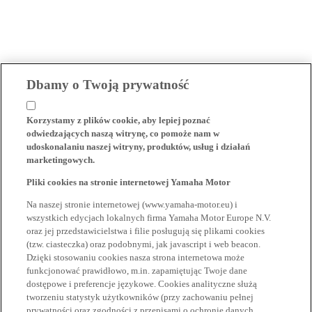
Dbamy o Twoją prywatność
Korzystamy z plików cookie, aby lepiej poznać
odwiedzających naszą witrynę, co pomoże nam w
udoskonalaniu naszej witryny, produktów, usług i działań
marketingowych.
Pliki cookies na stronie internetowej Yamaha Motor
Na naszej stronie internetowej (www.yamaha-motor.eu) i
wszystkich edycjach lokalnych firma Yamaha Motor Europe N.V.
oraz jej przedstawicielstwa i filie posługują się plikami cookies
(tzw. ciasteczka) oraz podobnymi, jak javascript i web beacon.
Dzięki stosowaniu cookies nasza strona internetowa może
funkcjonować prawidłowo, m.in. zapamiętując Twoje dane
dostępowe i preferencje językowe. Cookies analityczne służą
tworzeniu statystyk użytkowników (przy zachowaniu pełnej
prywatności oraz zgodności z przepisami o ochronie danych