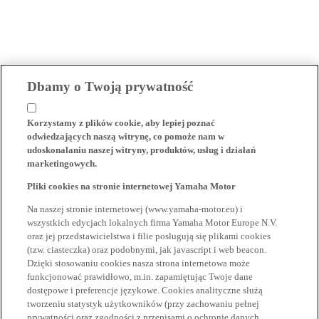
Dbamy o Twoją prywatność
Korzystamy z plików cookie, aby lepiej poznać
odwiedzających naszą witrynę, co pomoże nam w
udoskonalaniu naszej witryny, produktów, usług i działań
marketingowych.
Pliki cookies na stronie internetowej Yamaha Motor
Na naszej stronie internetowej (www.yamaha-motor.eu) i
wszystkich edycjach lokalnych firma Yamaha Motor Europe N.V.
oraz jej przedstawicielstwa i filie posługują się plikami cookies
(tzw. ciasteczka) oraz podobnymi, jak javascript i web beacon.
Dzięki stosowaniu cookies nasza strona internetowa może
funkcjonować prawidłowo, m.in. zapamiętując Twoje dane
dostępowe i preferencje językowe. Cookies analityczne służą
tworzeniu statystyk użytkowników (przy zachowaniu pełnej
prywatności oraz zgodności z przepisami o ochronie danych