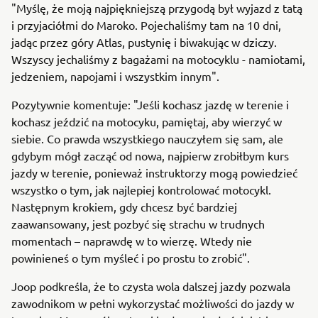
"Myślę, że moją najpiękniejszą przygodą był wyjazd z tatą
i przyjaciółmi do Maroko. Pojechaliśmy tam na 10 dni,
jadąc przez góry Atlas, pustynię i biwakując w dziczy.
Wszyscy jechaliśmy z bagażami na motocyklu - namiotami,
jedzeniem, napojami i wszystkim innym".
Pozytywnie komentuje: "Jeśli kochasz jazdę w terenie i
kochasz jeździć na motocyku, pamiętaj, aby wierzyć w
siebie. Co prawda wszystkiego nauczyłem się sam, ale
gdybym mógł zacząć od nowa, najpierw zrobiłbym kurs
jazdy w terenie, ponieważ instruktorzy mogą powiedzieć
wszystko o tym, jak najlepiej kontrolować motocykl.
Następnym krokiem, gdy chcesz być bardziej
zaawansowany, jest pozbyć się strachu w trudnych
momentach – naprawdę w to wierzę. Wtedy nie
powinieneś o tym myśleć i po prostu to zrobić".
Joop podkreśla, że to czysta wola dalszej jazdy pozwala
zawodnikom w pełni wykorzystać możliwości do jazdy w