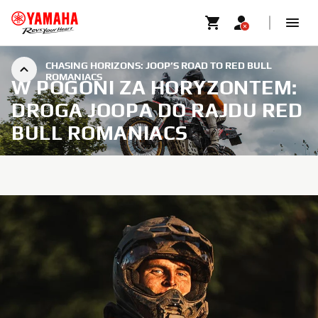
CHASING HORIZONS: JOOP’S ROAD TO RED BULL
ROMANIACS
W POGONI ZA HORYZONTEM:
DROGA JOOPA DO RAJDU RED
BULL ROMANIACS