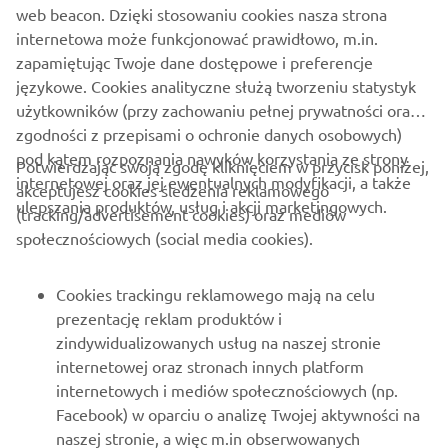
web beacon. Dzięki stosowaniu cookies nasza strona
internetowa może funkcjonować prawidłowo, m.in.
zapamiętując Twoje dane dostępowe i preferencje
językowe. Cookies analityczne służą tworzeniu statystyk
użytkowników (przy zachowaniu pełnej prywatności oraz
zgodności z przepisami o ochronie danych osobowych)
pod kątem rozpoznania nawyków korzystania ze strony
Potwierdzając swoją zgodę kliknięciem w przycisk poniżej,
internetowej oraz jej ewentualnych modyfikacji, a także
akceptujesz cookies śledzenia reklamowego
ulepszania produktów, usług i akcji marketingowych.
(tracking/advertisement cookies) oraz mediów
O FIRMIE
społecznościowych (social media cookies).
DLA BIZNESU
Cookies trackingu reklamowego mają na celu
prezentację reklam produktów i
WIĘCEJ YAMAHA
zindywidualizowanych usług na naszej stronie
internetowej oraz stronach innych platform
internetowych i mediów społecznościowych (np.
WSPARCIE
Facebook) w oparciu o analizę Twojej aktywności na
naszej stronie, a więc m.in obserwowanych