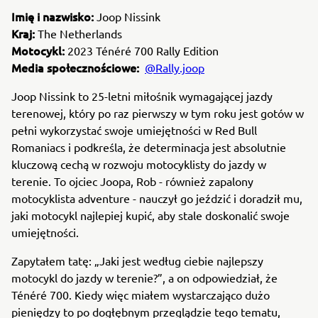
Imię i nazwisko:
Joop Nissink
Kraj:
The Netherlands
Motocykl:
2023 Ténéré 700 Rally Edition
Media społecznościowe:
@Rally.joop
Joop Nissink to 25-letni miłośnik wymagającej jazdy
terenowej, który po raz pierwszy w tym roku jest gotów w
pełni wykorzystać swoje umiejętności w Red Bull
Romaniacs i podkreśla, że determinacja jest absolutnie
kluczową cechą w rozwoju motocyklisty do jazdy w
terenie. To ojciec Joopa, Rob - również zapalony
motocyklista adventure - nauczył go jeździć i doradził mu,
jaki motocykl najlepiej kupić, aby stale doskonalić swoje
umiejętności.
Zapytałem tatę: „Jaki jest według ciebie najlepszy
motocykl do jazdy w terenie?”, a on odpowiedział, że
Ténéré 700. Kiedy więc miałem wystarczająco dużo
pieniędzy to po dogłębnym przeglądzie tego tematu,