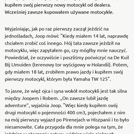
kupiłem swój pierwszy nowy motocykl od dealera.
Wcześniej zawsze kupowałem używane motocykle.
Wyjaśniając, jak po raz pierwszy zaczął jeździć na
jednośladach, Joop mówi: "Kiedy miałem 14 lat, naprawdę
chciałem zrobić coś innego. Mój tata zawsze jeździł na
motocyklu, więc zapytałem go, czy mógłby mnie nauczyć.
Powiedział, że oczywiście i poszliśmy poćwiczyć na De Kuil
Bij IJmuiden (terenowy tor wyścigowy w Holandii). Potem,
gdy miałem 18 lat, zrobiłem prawo jazdy i kupiłem swój
pierwszy motocykl, którym była Yamaha TW 125".
To jasne, że więź ojca i syna wokół motocykli jest tak silna
między Joopem i Robem. „On zawsze lubił jazdę
adventure”, wyjaśnia Joop. "Więc kiedy kupiłem swój
drugi motocykl o pojemności 400 cm3, pojechałem z nim
na mój pierwszy wyjazd po Pirenejach w Hiszpanii i to było
niesamowite. Cała przygoda dla mnie polega na tym, że
jeździsz w otoczeniu natury, widzisz wiele pięknych