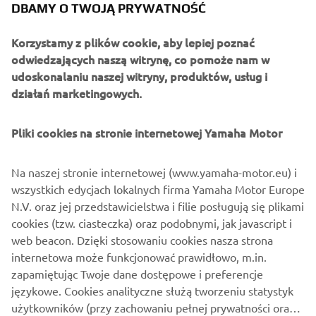
DBAMY O TWOJĄ PRYWATNOŚĆ
Kompaktowa, rurowa rama oraz smukłe nadwozie
gwarantują maksymalną zwinność podczas jazdy na
Korzystamy z plików cookie, aby lepiej poznać
stojąco lub siedząco, a zawieszenie o długim skoku oraz
odwiedzających naszą witrynę, co pomoże nam w
szprychowe koła zawiozą Cię dokądkolwiek zechcesz. Po
udoskonalaniu naszej witryny, produktów, usług i
prostu zatankuj i ruszaj.
działań marketingowych.
Pliki cookies na stronie internetowej Yamaha Motor
ODKRYJ TÉNÉRÉ 700
Na naszej stronie internetowej (www.yamaha-motor.eu) i
wszystkich edycjach lokalnych firma Yamaha Motor Europe
N.V. oraz jej przedstawicielstwa i filie posługują się plikami
cookies (tzw. ciasteczka) oraz podobnymi, jak javascript i
web beacon. Dzięki stosowaniu cookies nasza strona
internetowa może funkcjonować prawidłowo, m.in.
zapamiętując Twoje dane dostępowe i preferencje
językowe. Cookies analityczne służą tworzeniu statystyk
użytkowników (przy zachowaniu pełnej prywatności oraz