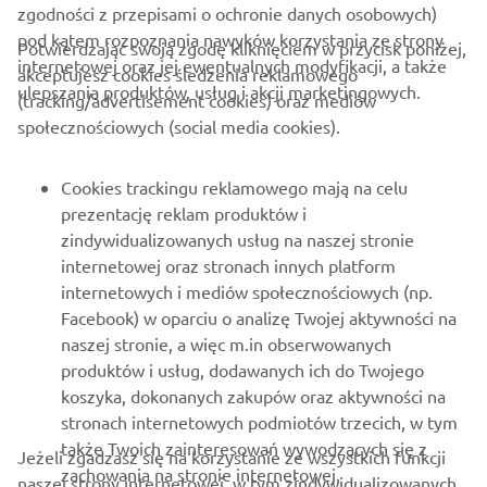
zgodności z przepisami o ochronie danych osobowych)
pod kątem rozpoznania nawyków korzystania ze strony
Potwierdzając swoją zgodę kliknięciem w przycisk poniżej,
internetowej oraz jej ewentualnych modyfikacji, a także
akceptujesz cookies śledzenia reklamowego
ulepszania produktów, usług i akcji marketingowych.
(tracking/advertisement cookies) oraz mediów
O FIRMIE
społecznościowych (social media cookies).
DLA BIZNESU
Cookies trackingu reklamowego mają na celu
prezentację reklam produktów i
WIĘCEJ YAMAHA
zindywidualizowanych usług na naszej stronie
internetowej oraz stronach innych platform
internetowych i mediów społecznościowych (np.
WSPARCIE
Facebook) w oparciu o analizę Twojej aktywności na
naszej stronie, a więc m.in obserwowanych
produktów i usług, dodawanych ich do Twojego
NEWSLETTER
koszyka, dokonanych zakupów oraz aktywności na
Bądź na bieżąco z informacjami o najnowszych ofertach,
stronach internetowych podmiotów trzecich, w tym
wydarzeniach specjalnych, nowościach i nie tylko
także Twoich zainteresowań wywodzących się z
Jeżeli zgadzasz się na korzystanie ze wszystkich funkcji
zachowania na stronie internetowej.
naszej strony internetowej, w tym zindywidualizowanych