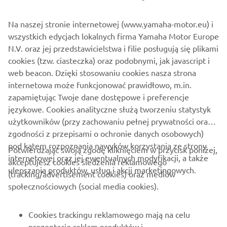
prowadzi przez wymagające tereny, do pokonywania
których została stworzona Yamaha Ténéré 700.
Na naszej stronie internetowej (www.yamaha-motor.eu) i
wszystkich edycjach lokalnych firma Yamaha Motor Europe
N.V. oraz jej przedstawicielstwa i filie posługują się plikami
cookies (tzw. ciasteczka) oraz podobnymi, jak javascript i
web beacon. Dzięki stosowaniu cookies nasza strona
internetowa może funkcjonować prawidłowo, m.in.
zapamiętując Twoje dane dostępowe i preferencje
językowe. Cookies analityczne służą tworzeniu statystyk
użytkowników (przy zachowaniu pełnej prywatności oraz
zgodności z przepisami o ochronie danych osobowych)
pod kątem rozpoznania nawyków korzystania ze strony
Potwierdzając swoją zgodę kliknięciem w przycisk poniżej,
internetowej oraz jej ewentualnych modyfikacji, a także
akceptujesz cookies śledzenia reklamowego
ulepszania produktów, usług i akcji marketingowych.
(tracking/advertisement cookies) oraz mediów
O FIRMIE
społecznościowych (social media cookies).
DLA BIZNESU
Cookies trackingu reklamowego mają na celu
prezentację reklam produktów i