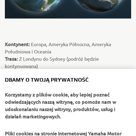
Kontynent:
Europa, Ameryka Północna, Ameryka
Południowa i Oceania
Trasa:
Z Londynu do Sydney (podróż będzie
kontynuowana)
Odległość:
40 000 km (podróż będzie kontynuowana)
DBAMY O TWOJĄ PRYWATNOŚĆ
Kierowca:
Nick Sanders
Ciekawostka:
Nick Sanders wyrusza w swoją dziesiątą
Korzystamy z plików cookie, aby lepiej poznać
podróż dookoła świata, a ósmą na motocyklu.
odwiedzających naszą witrynę, co pomoże nam w
Wyruszywszy z Wielkiej Brytanii przemierza Atlantyk i
udoskonalaniu naszej witryny, produktów, usług i
Pacyfik, by dotrzeć na drugą półkulę, a w drodze
działań marketingowych.
powrotnej pokonuje egzotyczną trasę lądową. Ta
niesamowita podróż rozciąga się na ogromne odległości i
Pliki cookies na stronie internetowej Yamaha Motor