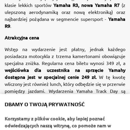
Yamaha R3, nowa Yamaha R7
klasie lekkich sportów
(z
ulepszoną aerodynamiką oraz nową elektroniką) oraz
Yamaha
najbardziej pożądana w segmencie supersport -
R9
.
Atrakcyjna cena
Wstęp na wydarzenie jest płatny, jednak każdego
posiadacza motocykla z trzema kamertonami obowiązuje
specjalna zniżka. Regularna cena biletu wynosi 349 zł, a
wejściówka dla uczestnika na sprzęcie Yamahy
dostępna jest w specjalnej cenie 249 zł.
W tę kwotę
wliczony jest również lunch, który odbędzie się w przerwie
pomiędzy jazdami. Wydarzenia Yamaha Track Day są
jednodniowe i trwają od godziny 8 do 16.
DBAMY O TWOJĄ PRYWATNOŚĆ
Terminy i lokalizacje
Korzystamy z plików cookie, aby lepiej poznać
15 maja
Rozpoczynamy już
na Autodromie w Słomczynie,
odwiedzających naszą witrynę, co pomoże nam w
26 czerwca
następnie widzimy się
na torze w Trzyńcu w