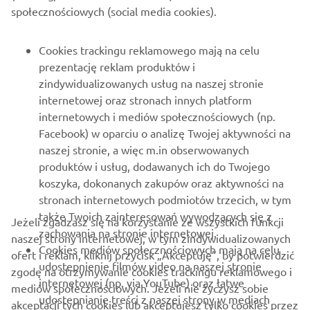
O FIRMIE
społecznościowych (social media cookies).
DLA BIZNESU
Cookies trackingu reklamowego mają na celu
prezentację reklam produktów i
WIĘCEJ YAMAHA
zindywidualizowanych usług na naszej stronie
internetowej oraz stronach innych platform
internetowych i mediów społecznościowych (np.
WSPARCIE
Facebook) w oparciu o analizę Twojej aktywności na
naszej stronie, a więc m.in obserwowanych
produktów i usług, dodawanych ich do Twojego
NEWSLETTER
koszyka, dokonanych zakupów oraz aktywności na
Bądź na bieżąco z informacjami o najnowszych ofertach,
stronach internetowych podmiotów trzecich, w tym
wydarzeniach specjalnych, nowościach i nie tylko
także Twoich zainteresowań wywodzących się z
Jeżeli zgadzasz się na korzystanie ze wszystkich funkcji
zachowania na stronie internetowej.
naszej strony internetowej, w tym zindywidualizowanych
Cookies mediów społecznościowych mają na celu
ofert i reklam, kliknij przycisk „Akceptuję”, by potwierdzić
udostepnienie filmów video na naszej stronie
zgodę na otrzymywanie cookies trackingu reklamowego i
SUBSKRYBUJ
internetowej (np. via YouTube) oraz łatwe
mediów społecznościowych. Jeżeli nie życzysz sobie
udostepnianie treści z naszej strony w mediach
akceptacji tych cookies lub akceptujesz tylko cookies przez