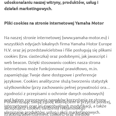
udoskonalaniu naszej witryny, produktów, usług i
Czechach, a ostatnie w tym sezonie wydarzenie planujemy
działań marketingowych.
10 września
w Starym Kisielinie,
.
Szczegółowe informacje oraz regulamin wydarzenia są
Pliki cookies na stronie internetowej Yamaha Motor
dostępne na stronie z rejestracją – kliknij wybrane
wydarzenie i zapisz się już teraz!
Na naszej stronie internetowej (www.yamaha-motor.eu) i
Wydarzenia w sezonie 2026
wszystkich edycjach lokalnych firma Yamaha Motor Europe
N.V. oraz jej przedstawicielstwa i filie posługują się plikami
15 maja | Autodrom SŁOMCZYN
– Track Day
cookies (tzw. ciasteczka) oraz podobnymi, jak javascript i
wyłącznie dla użytkowników motocykli marki
web beacon. Dzięki stosowaniu cookies nasza strona
Yamaha
internetowa może funkcjonować prawidłowo, m.in.
26 czerwca | Steel Ring, TRZYNIEC (Czechy)
zapamiętując Twoje dane dostępowe i preferencje
29 września | Tor Stary Kisielin, ZIELONA GÓRA
językowe. Cookies analityczne służą tworzeniu statystyk
użytkowników (przy zachowaniu pełnej prywatności oraz
zgodności z przepisami o ochronie danych osobowych)
pod kątem rozpoznania nawyków korzystania ze strony
Potwierdzając swoją zgodę kliknięciem w przycisk poniżej,
internetowej oraz jej ewentualnych modyfikacji, a także
akceptujesz cookies śledzenia reklamowego
ulepszania produktów, usług i akcji marketingowych.
(tracking/advertisement cookies) oraz mediów